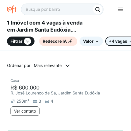
1 Imóvel com 4 vagas à venda
em Jardim Santa Eudóxia,
Campinas, SP
Filtrar
Redecore IA
Valor
+4 vagas
3
Ordenar por:
Mais relevante
Casa
Redecorar
R$ 600.000
R. José Lourenço de Sá, Jardim Santa Eudóxia
250
m²
3
4
Ver contato