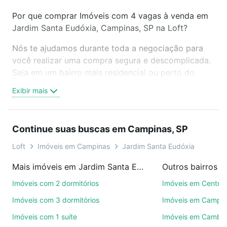
Por que comprar Imóveis com 4 vagas à venda em
Jardim Santa Eudóxia, Campinas, SP na Loft?
Nós te ajudamos durante toda a negociação para
você realizar uma compra segura e descomplicada.
Seja em um bairro mais residencial ou perto do
trabalho e do metrô, aqui você vai encontrar a
Exibir mais
oferta ideal de Imóveis com 4 vagas à venda em
Jardim Santa Eudóxia, Campinas, SP para
conquistar seu sonho. Agende uma visita presencial
Continue suas buscas em Campinas, SP
ou por videochamada, é grátis, sem compromisso e
você ainda conta com mais de 46 mil corretores e
Loft
Imóveis em Campinas
Jardim Santa Eudóxia
imobiliárias te ajudando na compra, venda ou troca
Mais imóveis em Jardim Santa Eudóxia
Outros bairros 
de imóveis.
Imóveis com 2 dormitórios
Imóveis em Centro
Como escolher um imóvel?
Imóveis com 3 dormitórios
Imóveis em Campo
Use barra de busca no topo para pesquisar por
Imóveis com 1 suíte
Imóveis em Cambuí
ruas, bairros e até condomínios favoritos. Você