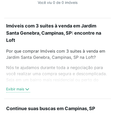
Você viu 0 de 0 imóveis
Imóveis com 3 suites à venda em Jardim
Santa Genebra, Campinas, SP: encontre na
Loft
Por que comprar Imóveis com 3 suites à venda em
Jardim Santa Genebra, Campinas, SP na Loft?
Nós te ajudamos durante toda a negociação para
você realizar uma compra segura e descomplicada.
Seja em um bairro mais residencial ou perto do
trabalho e do metrô, aqui você vai encontrar a
Exibir mais
oferta ideal de Imóveis com 3 suites à venda em
Jardim Santa Genebra, Campinas, SP para
conquistar seu sonho. Agende uma visita presencial
Continue suas buscas em Campinas, SP
ou por videochamada, é grátis, sem compromisso e