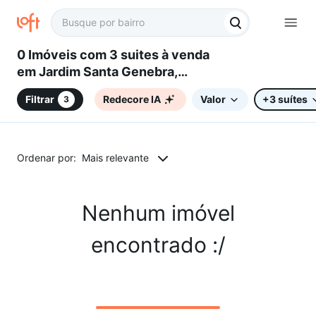
0 Imóveis com 3 suites à venda
em Jardim Santa Genebra,
Campinas, SP
Filtrar
Redecore IA
Valor
+3 suítes
3
Ordenar por:
Mais relevante
Nenhum imóvel
encontrado :/