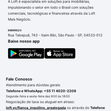
Imóveis com 3 suites à venda em Jardim Santa
A Loft é especialista em soluções para imobiliárias,
Genebra, Campinas, SP que custam a partir de R$ 0
impulsionando o setor em todo o Brasil com soluções
e com nossas opções de financiamento imobiliário
comerciais, tecnológicas e financeiras através da Loft
as parcelas podem se adequar ao seu orçamento.
Mais Negócio.
Se ainda tem alguma dúvida dos custos envolvidos
ENDEREÇO
no processo de compra, veja em nosso portal
Rua Tabapuã, 743 - Itaim Bibi, São Paulo - SP, 04533-012
quanto custa comprar um apartamento
e conte com
Baixe nosso app
a gente para comprar o imóvel dos seus sonhos
com segurança e conforto. Loft, com você até as
chaves.
Fale Conosco
Atendimento para dúvidas gerais:
Telefone e WhatsApp: +55 11 4020-2208
Segunda-feira a sexta-feira das 9:00 às 18:00
Negociação de taxa ou aluguel em atraso:
loft.vc/fianca_inquilino_arealogada
ou através do
Telefone