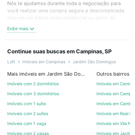
Nós te ajudamos durante toda a negociação para
você realizar uma compra segura e descomplicada.
Seja em um bairro mais residencial ou perto do
trabalho e do metrô, aqui você vai encontrar a
Exibir mais
oferta ideal de Imóveis com 1 suite à venda em
Jardim São Domingos, Campinas, SP para
conquistar seu sonho. Agende uma visita presencial
Continue suas buscas em Campinas, SP
ou por videochamada, é grátis, sem compromisso e
você ainda conta com mais de 46 mil corretores e
Loft
Imóveis em Campinas
Jardim São Domingos
imobiliárias te ajudando na compra, venda ou troca
Mais imóveis em Jardim São Domingos
Outros bairros 
de imóveis.
Imóveis com 2 dormitórios
Imóveis em Centro
Como escolher um imóvel?
Imóveis com 3 dormitórios
Imóveis em Campo
Use barra de busca no topo para pesquisar por
Imóveis com 1 suíte
Imóveis em Cambuí
ruas, bairros e até condomínios favoritos. Você
Imóveis com 2 suítes
Imóveis em Real P
também pode usar os filtros como quantidade de
quartos, suítes, com ou sem vaga de garagem para
Imóveis com 1 vaga
Imóveis em Vila No
combinar perfeitamente com o preço, metragem e
Imóveis com 2 vagas
Imóveis em Jardim 