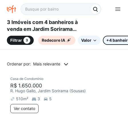
3 Imóveis com 4 banheiros à
venda em Jardim Sorirama
(Sousas), Campinas, SP
Filtrar
Redecore IA
Valor
+4 banhei
3
Ordenar por:
Mais relevante
Casa de Condomínio
Redecorar
R$ 1.650.000
R. Hugo Gallo, Jardim Sorirama (Sousas)
510
m²
3
5
Ver contato