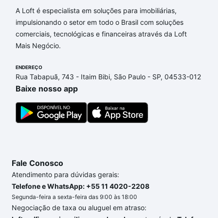
Aqui na Loft temos a oferta ideal para você, com
A Loft é especialista em soluções para imobiliárias,
Imóveis com 4 vagas à venda em Loteamento
impulsionando o setor em todo o Brasil com soluções
Parque São Martinho, Campinas, SP que custam a
comerciais, tecnológicas e financeiras através da Loft
partir de R$ 0 e com nossas opções de
Mais Negócio.
financiamento imobiliário as parcelas podem se
ENDEREÇO
adequar ao seu orçamento. Se ainda tem alguma
Rua Tabapuã, 743 - Itaim Bibi, São Paulo - SP, 04533-012
dúvida dos custos envolvidos no processo de
Baixe nosso app
compra, veja em nosso portal
quanto custa comprar
um apartamento
e conte com a gente para comprar
o imóvel dos seus sonhos com segurança e
conforto. Loft, com você até as chaves.
Fale Conosco
Atendimento para dúvidas gerais:
Telefone e WhatsApp: +55 11 4020-2208
Segunda-feira a sexta-feira das 9:00 às 18:00
Negociação de taxa ou aluguel em atraso: