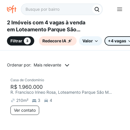
2 Imóveis com 4 vagas à venda
em Loteamento Parque São
Martinho, Campinas, SP
Filtrar
Redecore IA
Valor
+4 vagas
3
Ordenar por:
Mais relevante
Casa de Condomínio
R$ 1.960.000
R. Francisco Irineo Rosa, Loteamento Parque São Martinho
210
m²
3
4
Ver contato