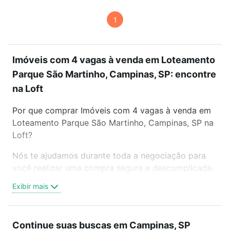
1
Imóveis com 4 vagas à venda em Loteamento
Parque São Martinho, Campinas, SP: encontre
na Loft
Por que comprar Imóveis com 4 vagas à venda em
Loteamento Parque São Martinho, Campinas, SP na
Loft?
Nós te ajudamos durante toda a negociação para
você realizar uma compra segura e descomplicada.
Seja em um bairro mais residencial ou perto do
Exibir mais
trabalho e do metrô, aqui você vai encontrar a
oferta ideal de Imóveis com 4 vagas à venda em
Loteamento Parque São Martinho, Campinas, SP
Continue suas buscas em Campinas, SP
para conquistar seu sonho. Agende uma visita