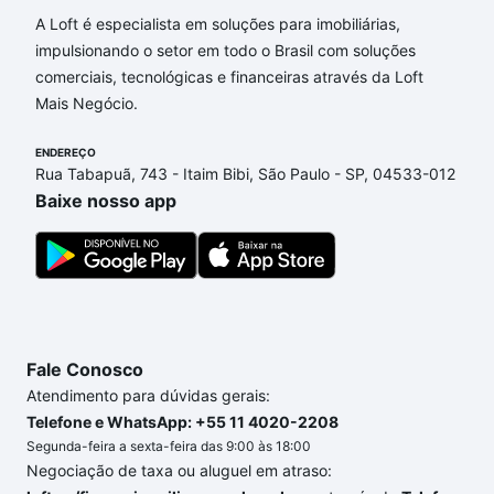
Loteamento Residencial Campina Verde, Campinas,
A Loft é especialista em soluções para imobiliárias,
SP?
impulsionando o setor em todo o Brasil com soluções
Aqui na Loft temos a oferta ideal para você, com
comerciais, tecnológicas e financeiras através da Loft
Imóveis com 1 banheiro à venda em Loteamento
Mais Negócio.
Residencial Campina Verde, Campinas, SP que
ENDEREÇO
custam a partir de R$ 0 e com nossas opções de
Rua Tabapuã, 743 - Itaim Bibi, São Paulo - SP, 04533-012
financiamento imobiliário as parcelas podem se
Baixe nosso app
adequar ao seu orçamento. Se ainda tem alguma
dúvida dos custos envolvidos no processo de
compra, veja em nosso portal
quanto custa comprar
um apartamento
e conte com a gente para comprar
o imóvel dos seus sonhos com segurança e
conforto. Loft, com você até as chaves.
Fale Conosco
Atendimento para dúvidas gerais:
Telefone e WhatsApp: +55 11 4020-2208
Segunda-feira a sexta-feira das 9:00 às 18:00
Negociação de taxa ou aluguel em atraso: