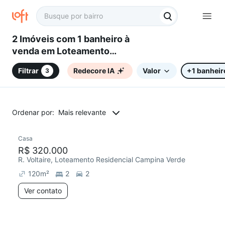
2 Imóveis com 1 banheiro à
venda em Loteamento
Residencial Campina Verde,
Filtrar
Redecore IA
Valor
+1 banheir
3
Campinas, SP
Ordenar por:
Mais relevante
Casa
Chegou há 3 dias
R$ 320.000
R. Voltaire, Loteamento Residencial Campina Verde
120
m²
2
2
Ver contato