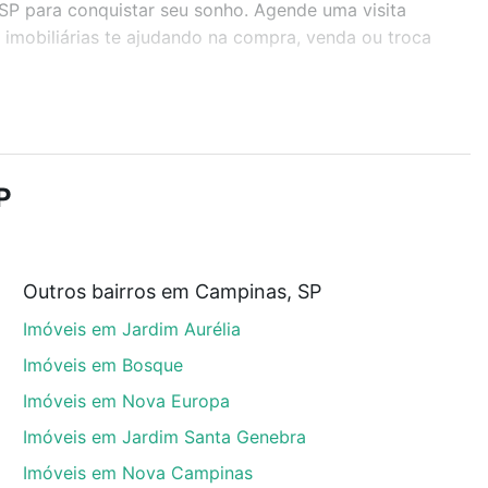
 SP para conquistar seu sonho. Agende uma visita
imobiliárias te ajudando na compra, venda ou troca
r os filtros como quantidade de quartos, suítes, com
demia, salão de festas ou área verde e encontrar
P
Outros bairros em Campinas, SP
, SP que custam a partir de R$ 0 e com nossas
Imóveis em Jardim Aurélia
ida dos custos envolvidos no processo de compra,
us sonhos com segurança e conforto. Loft, com você
Imóveis em Bosque
Imóveis em Nova Europa
Imóveis em Jardim Santa Genebra
Imóveis em Nova Campinas