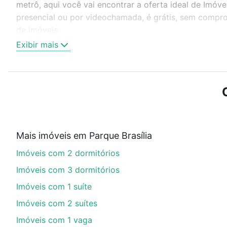
metrô, aqui você vai encontrar a oferta ideal de Imóv
presencial ou por videochamada, é grátis, sem compro
de imóveis.
Exibir mais
Como escolher um imóvel?
Use barra de busca no topo para pesquisar por ruas, 
ou sem vaga de garagem para combinar perfeitamente 
Imóveis com 3 banheiros à venda em Parque Brasília, C
Qual o preço de Imóveis com 3 banheiros à vend
Mais imóveis em Parque Brasília
Aqui na Loft temos a oferta ideal para você, com Imó
Imóveis com 2 dormitórios
opções de financiamento imobiliário as parcelas pod
veja em nosso portal
quanto custa comprar um apart
Imóveis com 3 dormitórios
até as chaves.
Imóveis com 1 suíte
Imóveis com 2 suítes
Imóveis com 1 vaga