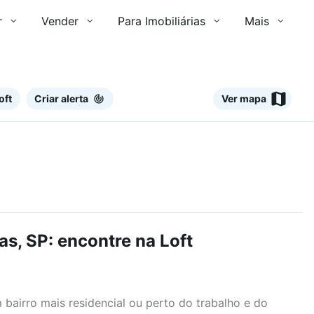
r
Vender
Para Imobiliárias
Mais
oft
Criar alerta
Ver mapa
s, SP: encontre na Loft
airro mais residencial ou perto do trabalho e do