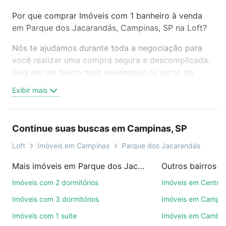
Por que comprar Imóveis com 1 banheiro à venda
em Parque dos Jacarandás, Campinas, SP na Loft?
Nós te ajudamos durante toda a negociação para
você realizar uma compra segura e descomplicada.
Seja em um bairro mais residencial ou perto do
trabalho e do metrô, aqui você vai encontrar a
Exibir mais
oferta ideal de Imóveis com 1 banheiro à venda em
Parque dos Jacarandás, Campinas, SP para
conquistar seu sonho. Agende uma visita presencial
Continue suas buscas em Campinas, SP
ou por videochamada, é grátis, sem compromisso e
você ainda conta com mais de 46 mil corretores e
Loft
Imóveis em Campinas
Parque dos Jacarandás
imobiliárias te ajudando na compra, venda ou troca
Mais imóveis em Parque dos Jacarandás
Outros bairros 
de imóveis.
Imóveis com 2 dormitórios
Imóveis em Centro
Como escolher um imóvel?
Imóveis com 3 dormitórios
Imóveis em Campo
Use barra de busca no topo para pesquisar por
Imóveis com 1 suíte
Imóveis em Cambuí
ruas, bairros e até condomínios favoritos. Você