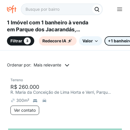
1 Imóvel com 1 banheiro à venda
em Parque dos Jacarandás,
Campinas, SP
Filtrar
Redecore IA
Valor
+1 banheir
3
Ordenar por:
Mais relevante
Terreno
Chegou este mês
R$ 260.000
R. Maria da Conceição de Lima Horta e Verri, Parque dos Jacarandás
300
m²
Ver contato