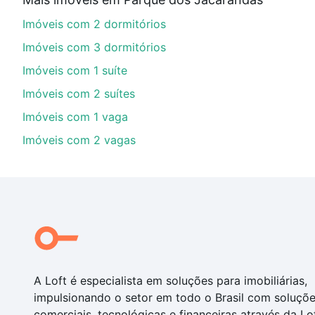
Aqui na Loft temos a oferta ideal para você, com Imó
Imóveis com 2 dormitórios
opções de financiamento imobiliário as parcelas pod
veja em nosso portal
quanto custa comprar um apart
Imóveis com 3 dormitórios
até as chaves.
Imóveis com 1 suíte
Imóveis com 2 suítes
Imóveis com 1 vaga
Imóveis com 2 vagas
A Loft é especialista em soluções para imobiliárias,
impulsionando o setor em todo o Brasil com soluçõ
comerciais, tecnológicas e financeiras através da Lo