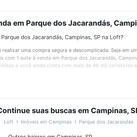
enda em Parque dos Jacarandás, Campin
 Parque dos Jacarandás, Campinas, SP na Loft?
realizar uma compra segura e descomplicada. Seja em um b
veis com 1 suite à venda em Parque dos Jacarandás, Campin
misso e você ainda conta com mais de 46 mil corretores e 
bairros e até condomínios favoritos. Você também pode usa
com o preço, metragem e comodidades, como piscina, aca
Continue suas buscas em Campinas, S
, Campinas, SP ideal para você na Loft.
Loft
Imóveis em Campinas
Parque dos Jacarandás
 Parque dos Jacarandás, Campinas, SP?
Outros bairros em Campinas, SP