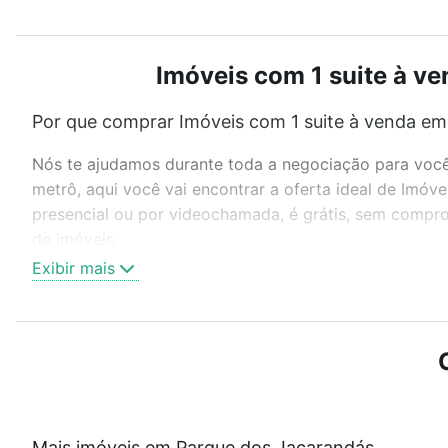
Imóveis com 1 suite à v
Por que comprar Imóveis com 1 suite à venda em
Nós te ajudamos durante toda a negociação para você 
metrô, aqui você vai encontrar a oferta ideal de Imó
presencial ou por videochamada, é grátis, sem compro
de imóveis.
Exibir mais
Como escolher um imóvel?
Use barra de busca no topo para pesquisar por ruas, 
ou sem vaga de garagem para combinar perfeitamente 
Imóveis com 1 suite à venda em Parque dos Jacarandás
Qual o preço de Imóveis com 1 suite à venda em
Mais imóveis em Parque dos Jacarandás