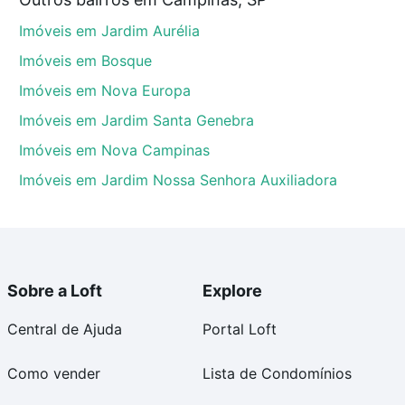
nas, SP que custam a partir de R$ 0 e com nossas
Imóveis em Jardim Aurélia
ida dos custos envolvidos no processo de compra,
us sonhos com segurança e conforto. Loft, com você
Imóveis em Bosque
Imóveis em Nova Europa
Imóveis em Jardim Santa Genebra
Imóveis em Nova Campinas
Imóveis em Jardim Nossa Senhora Auxiliadora
Sobre a Loft
Explore
Central de Ajuda
Portal Loft
Como vender
Lista de Condomínios