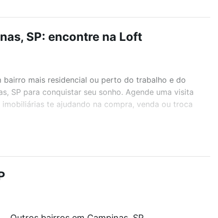
as, SP: encontre na Loft
airro mais residencial ou perto do trabalho e do
as, SP para conquistar seu sonho. Agende uma visita
imobiliárias te ajudando na compra, venda ou troca
r os filtros como quantidade de quartos, suítes, com
demia, salão de festas ou área verde e encontrar
P
Outros bairros em Campinas, SP