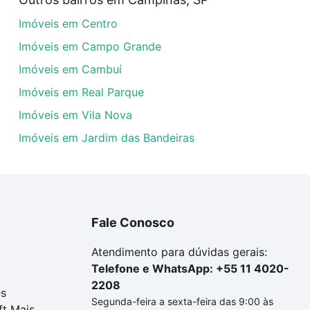
veis com 1 suite à venda em Parque dos Jacarandás, Campi
Imóveis em Centro
em se adequar ao seu orçamento. Se ainda tem alguma dúv
amento
e conte com a gente para comprar o imóvel dos se
Imóveis em Campo Grande
Imóveis em Cambuí
Imóveis em Real Parque
Imóveis em Vila Nova
Imóveis em Jardim das Bandeiras
Fale Conosco
Atendimento para dúvidas gerais:
Telefone e WhatsApp: +55 11 4020-
2208
es
Segunda-feira a sexta-feira das 9:00 às
ft Mais