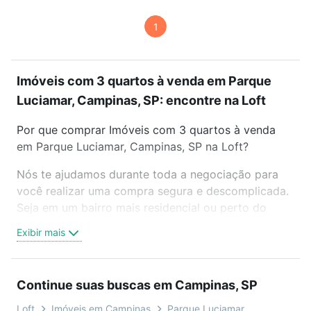
1
Imóveis com 3 quartos à venda em Parque
Luciamar, Campinas, SP: encontre na Loft
Por que comprar Imóveis com 3 quartos à venda
em Parque Luciamar, Campinas, SP na Loft?
Nós te ajudamos durante toda a negociação para
você realizar uma compra segura e descomplicada.
Seja em um bairro mais residencial ou perto do
trabalho e do metrô, aqui você vai encontrar a
Exibir mais
oferta ideal de Imóveis com 3 quartos à venda em
Parque Luciamar, Campinas, SP para conquistar seu
sonho. Agende uma visita presencial ou por
Continue suas buscas em Campinas, SP
videochamada, é grátis, sem compromisso e você
ainda conta com mais de 46 mil corretores e
Loft
Imóveis em Campinas
Parque Luciamar