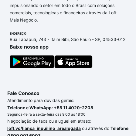
Luciamar, Campinas, SP que custam a partir de R$ 0
impulsionando o setor em todo o Brasil com soluções
e com nossas opções de financiamento imobiliário
comerciais, tecnológicas e financeiras através da Loft
as parcelas podem se adequar ao seu orçamento.
Mais Negócio.
Se ainda tem alguma dúvida dos custos envolvidos
ENDEREÇO
no processo de compra, veja em nosso portal
Rua Tabapuã, 743 - Itaim Bibi, São Paulo - SP, 04533-012
quanto custa comprar um apartamento
e conte com
Baixe nosso app
a gente para comprar o imóvel dos seus sonhos
com segurança e conforto. Loft, com você até as
chaves.
Fale Conosco
Atendimento para dúvidas gerais:
Telefone e WhatsApp: +55 11 4020-2208
Segunda-feira a sexta-feira das 9:00 às 18:00
Negociação de taxa ou aluguel em atraso:
loft.vc/fianca_inquilino_arealogada
ou através do
Telefone
0800 001 6003