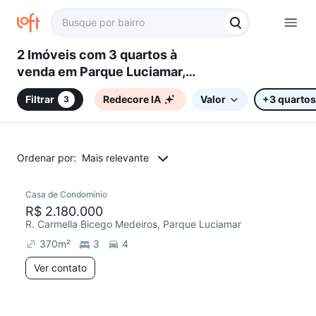
2 Imóveis com 3 quartos à
venda em Parque Luciamar,
Campinas, SP
Filtrar
Redecore IA
Valor
+3 quartos
3
Ordenar por:
Mais relevante
Casa de Condomínio
R$ 2.180.000
R. Carmella Bicego Medeiros, Parque Luciamar
370
m²
3
4
Ver contato