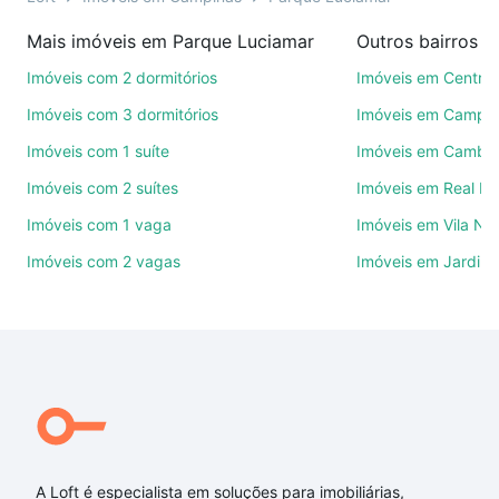
imobiliárias te ajudando na compra, venda ou troca
Mais imóveis em Parque Luciamar
Outros bairros 
de imóveis.
Imóveis com 2 dormitórios
Imóveis em Centro
Como escolher um imóvel?
Imóveis com 3 dormitórios
Imóveis em Campo
Use barra de busca no topo para pesquisar por
Imóveis com 1 suíte
Imóveis em Cambuí
ruas, bairros e até condomínios favoritos. Você
Imóveis com 2 suítes
Imóveis em Real P
também pode usar os filtros como quantidade de
quartos, suítes, com ou sem vaga de garagem para
Imóveis com 1 vaga
Imóveis em Vila No
combinar perfeitamente com o preço, metragem e
Imóveis com 2 vagas
Imóveis em Jardim 
comodidades, como piscina, academia, salão de
festas ou área verde e encontrar Imóveis com 3
quartos à venda em Parque Luciamar, Campinas, SP
ideal para você na Loft.
Qual o preço de Imóveis com 3 quartos à venda em
Parque Luciamar, Campinas, SP?
Aqui na Loft temos a oferta ideal para você, com
Imóveis com 3 quartos à venda em Parque
A Loft é especialista em soluções para imobiliárias,