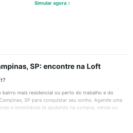
Simular agora
mpinas, SP: encontre na Loft
ft?
airro mais residencial ou perto do trabalho e do
, Campinas, SP para conquistar seu sonho. Agende uma
ores e imobiliárias te ajudando na compra, venda ou