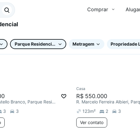
Comprar
Aluga
Parque Residencial Vila União
Metragem
Propriedade L
Casa
Redecorar
Chegou este 
00
R$ 550.000
R. Carlos Castello Branco, Parque Residencial Vila União
3
3
123
m²
2
3
o
Ver contato