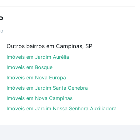
r os filtros como quantidade de quartos, suítes, com
demia, salão de festas ou área verde e encontrar
P
ão
Outros bairros em Campinas, SP
o, Campinas, SP que custam a partir de R$ 0 e com
Imóveis em Jardim Aurélia
ma dúvida dos custos envolvidos no processo de
l dos seus sonhos com segurança e conforto. Loft,
Imóveis em Bosque
Imóveis em Nova Europa
Imóveis em Jardim Santa Genebra
Imóveis em Nova Campinas
Imóveis em Jardim Nossa Senhora Auxiliadora