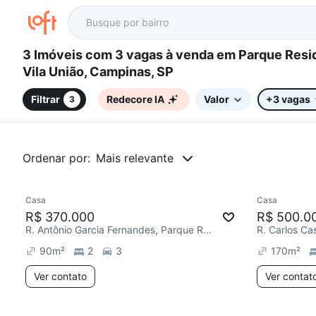
3 Imóveis com 3 vagas à venda em Parque Residencial
Vila União, Campinas, SP
Filtrar
Redecore IA
Valor
+3 vagas
3
Ordenar por:
Mais relevante
Casa
Casa
Chegou este mês
R$ 370.000
R$ 500.0
R. Antônio Garcia Fernandes, Parque Residencial Vila União
90
m²
2
3
170
m²
Ver contato
Ver contat