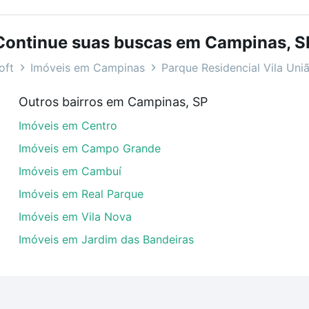
bairros e até condomínios favoritos. Você também pode usa
com o preço, metragem e comodidades, como piscina, aca
Continue suas buscas em Campinas, S
la União, Campinas, SP ideal para você na Loft.
oft
Imóveis em Campinas
Parque Residencial Vila Uni
 Parque Residencial Vila União, Campinas, SP?
Outros bairros em Campinas, SP
veis com 3 vagas à venda em Parque Residencial Vila Uniã
Imóveis em Centro
las podem se adequar ao seu orçamento. Se ainda tem algu
um apartamento
e conte com a gente para comprar o imóve
Imóveis em Campo Grande
Imóveis em Cambuí
Imóveis em Real Parque
Imóveis em Vila Nova
Imóveis em Jardim das Bandeiras