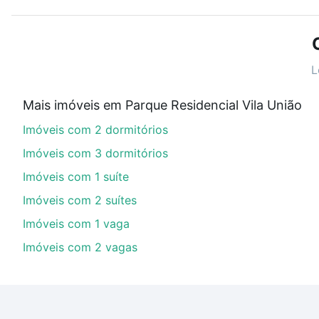
Use barra de busca no topo para pesquisar por ruas, 
ou sem vaga de garagem para combinar perfeitamente 
Imóveis com 3 vagas à venda em Parque Residencial Vi
L
Qual o preço de Imóveis com 3 vagas à venda em
Mais imóveis em Parque Residencial Vila União
Aqui na Loft temos a oferta ideal para você, com Imó
Imóveis com 2 dormitórios
nossas opções de financiamento imobiliário as parce
compra, veja em nosso portal
quanto custa comprar 
Imóveis com 3 dormitórios
com você até as chaves.
Imóveis com 1 suíte
Imóveis com 2 suítes
Imóveis com 1 vaga
Imóveis com 2 vagas