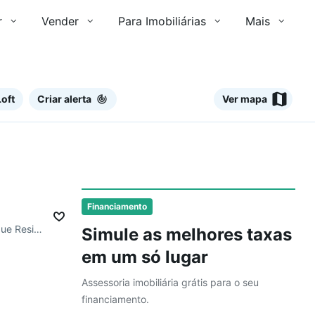
r
Vender
Para Imobiliárias
Mais
oft
Criar alerta
Ver mapa
Ver
mês
Financiamento
R. Marcelo Ferreira Albieri, Parque Residencial Vila União
Simule as melhores taxas
em um só lugar
Assessoria imobiliária grátis para o seu
financiamento.