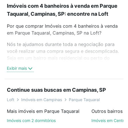
Imóveis com 4 banheiros à venda em Parque
Taquaral, Campinas, SP: encontre na Loft
Por que comprar Imóveis com 4 banheiros à venda
em Parque Taquaral, Campinas, SP na Loft?
Nós te ajudamos durante toda a negociação para
você realizar uma compra segura e descomplicada.
Seja em um bairro mais residencial ou perto do
trabalho e do metrô, aqui você vai encontrar a
Exibir mais
oferta ideal de Imóveis com 4 banheiros à venda em
Parque Taquaral, Campinas, SP para conquistar seu
sonho. Agende uma visita presencial ou por
Continue suas buscas em Campinas, SP
videochamada, é grátis, sem compromisso e você
ainda conta com mais de 46 mil corretores e
Loft
Imóveis em Campinas
Parque Taquaral
imobiliárias te ajudando na compra, venda ou troca
Mais imóveis em Parque Taquaral
Outros bairros 
de imóveis.
Imóveis com 2 dormitórios
Imóveis em Centro
Como escolher um imóvel?