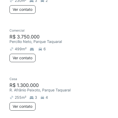
230
m²
3
2
Ver contato
Comercial
R$ 3.750.000
Percílio Neto, Parque Taquaral
499
m²
6
Ver contato
Casa
Chegou este mês
R$ 1.300.000
R. Afrânio Peixoto, Parque Taquaral
255
m²
3
4
Ver contato