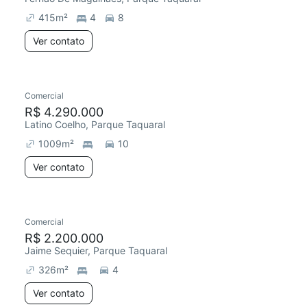
415
m²
4
8
Ver contato
Comercial
R$ 4.290.000
Latino Coelho, Parque Taquaral
1009
m²
10
Ver contato
Comercial
R$ 2.200.000
Jaime Sequier, Parque Taquaral
326
m²
4
Ver contato