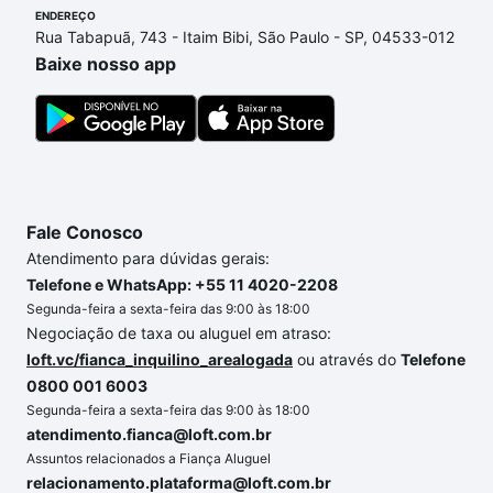
ENDEREÇO
no processo de compra, veja em nosso portal
Rua Tabapuã, 743 - Itaim Bibi, São Paulo - SP, 04533-012
quanto custa comprar um apartamento
e conte com
Baixe nosso app
a gente para comprar o imóvel dos seus sonhos
com segurança e conforto. Loft, com você até as
chaves.
Fale Conosco
Atendimento para dúvidas gerais:
Telefone e WhatsApp: +55 11 4020-2208
Segunda-feira a sexta-feira das 9:00 às 18:00
Negociação de taxa ou aluguel em atraso:
loft.vc/fianca_inquilino_arealogada
ou através do
Telefone
0800 001 6003
Segunda-feira a sexta-feira das 9:00 às 18:00
atendimento.fianca@loft.com.br
Assuntos relacionados a Fiança Aluguel
relacionamento.plataforma@loft.com.br