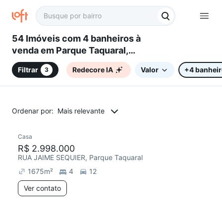
54 Imóveis com 4 banheiros à
venda em Parque Taquaral,
Campinas, SP
Filtrar
Redecore IA
Valor
+4 banhei
3
Ordenar por:
Mais relevante
Casa
R$ 2.998.000
RUA JAIME SEQUIER, Parque Taquaral
1675
m²
4
12
Ver contato