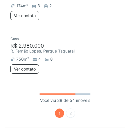
174
m²
3
2
Ver contato
Casa
R$ 2.980.000
R. Fernão Lopes, Parque Taquaral
750
m²
4
8
Ver contato
Você viu 38 de 54 imóveis
1
2