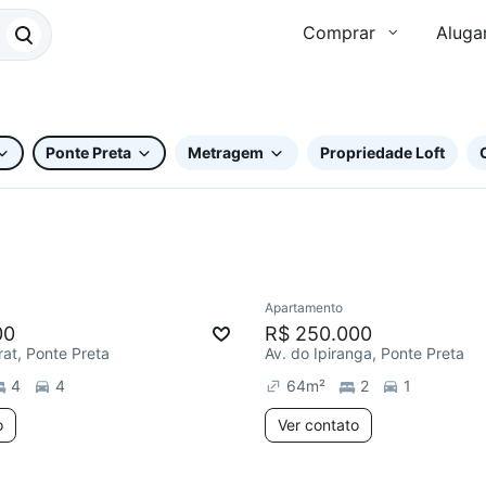
Comprar
Aluga
Ponte Preta
Metragem
Propriedade Loft
Apartamento
Redecorar
Chegou este 
00
R$ 250.000
rat, Ponte Preta
Av. do Ipiranga, Ponte Preta
4
4
64
m²
2
1
o
Ver contato