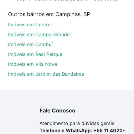
óveis com 1 vaga à venda em Ponte Preta, Campinas, SP qu
Outros bairros em Campinas, SP
uar ao seu orçamento. Se ainda tem alguma dúvida dos cus
Imóveis em Centro
 com a gente para comprar o imóvel dos seus sonhos com s
Imóveis em Campo Grande
Imóveis em Cambuí
Imóveis em Real Parque
Imóveis em Vila Nova
Imóveis em Jardim das Bandeiras
Fale Conosco
Atendimento para dúvidas gerais:
Telefone e WhatsApp: +55 11 4020-