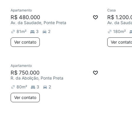
Apartamento
Casa
R$ 480.000
R$ 1.200.
Av. da Saudade, Ponte Preta
Av. da Sauda
81
m²
3
2
180
m²
Ver contato
Ver contat
Apartamento
R$ 750.000
R. da Abolição, Ponte Preta
80
m²
3
2
Ver contato