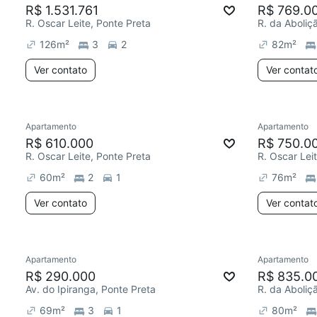
R$ 1.531.761
R$ 769.0
R. Oscar Leite, Ponte Preta
R. da Aboliç
126
m²
3
2
82
m²
Ver contato
Ver contat
Apartamento
Apartamento
R$ 610.000
R$ 750.0
R. Oscar Leite, Ponte Preta
R. Oscar Lei
60
m²
2
1
76
m²
Ver contato
Ver contat
Apartamento
Apartamento
R$ 290.000
R$ 835.0
Av. do Ipiranga, Ponte Preta
R. da Aboliç
69
m²
3
1
80
m²