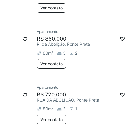
Ver contato
Apartamento
R$ 860.000
a
R. da Abolição, Ponte Preta
80
m²
3
2
Ver contato
Apartamento
R$ 720.000
a
RUA DA ABOLIÇÃO, Ponte Preta
80
m²
3
1
Ver contato