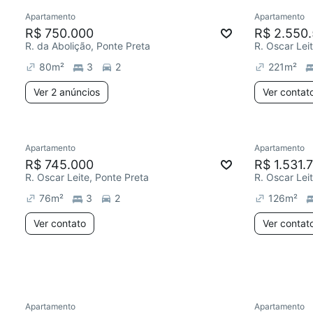
Apartamento
Apartamento
R$ 750.000
R$ 2.550
R. da Abolição, Ponte Preta
R. Oscar Lei
80
m²
3
2
221
m²
Ver 2 anúncios
Ver contat
Apartamento
Apartamento
Redecorar
Chegou há 5 dias
Redecor
R$ 745.000
R$ 1.531.
R. Oscar Leite, Ponte Preta
R. Oscar Lei
76
m²
3
2
126
m²
Ver contato
Ver contat
Apartamento
Apartamento
Redecorar