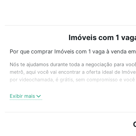
Imóveis com 1 vaga
Por que comprar Imóveis com 1 vaga à venda em 
Nós te ajudamos durante toda a negociação para você 
metrô, aqui você vai encontrar a oferta ideal de Imó
por videochamada, é grátis, sem compromisso e você a
Como escolher um imóvel?
Exibir mais
Use barra de busca no topo para pesquisar por ruas, 
ou sem vaga de garagem para combinar perfeitamente 
Imóveis com 1 vaga à venda em Ponte Preta, Campinas,
Qual o preço de Imóveis com 1 vaga à venda em 