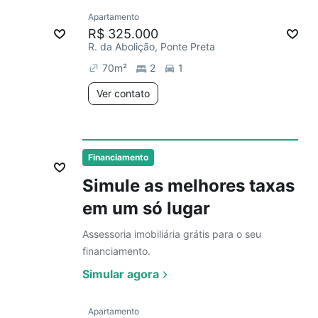
Apartamento
mês
R$ 325.000
R. da Abolição, Ponte Preta
70
m²
2
1
Ver contato
Ver
Financiamento
Simule as melhores taxas
em um só lugar
Assessoria imobiliária grátis para o seu
financiamento.
Simular agora
Ver
Apartamento