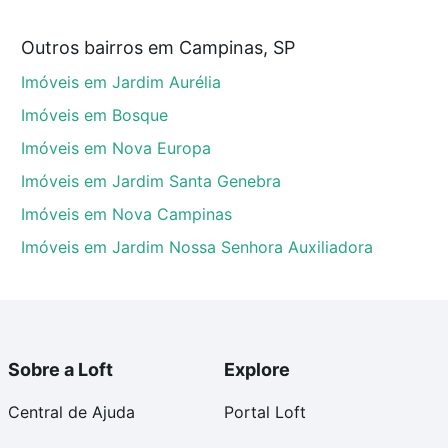
e custam a partir de R$ 0 e com nossas opções de
Outros bairros em Campinas, SP
tos envolvidos no processo de compra, veja em nosso
Imóveis em Jardim Aurélia
egurança e conforto. Loft, com você até as chaves.
Imóveis em Bosque
Imóveis em Nova Europa
Imóveis em Jardim Santa Genebra
Imóveis em Nova Campinas
Imóveis em Jardim Nossa Senhora Auxiliadora
Sobre a Loft
Explore
Central de Ajuda
Portal Loft