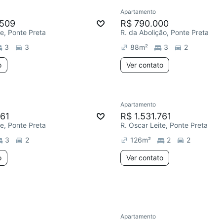
Apartamento
Redecorar
Chegou este 
.509
R$ 790.000
te, Ponte Preta
R. da Abolição, Ponte Preta
3
3
88
m²
3
2
o
Ver contato
Apartamento
ar
Redecorar
761
R$ 1.531.761
te, Ponte Preta
R. Oscar Leite, Ponte Preta
3
2
126
m²
2
2
o
Ver contato
Apartamento