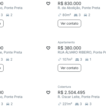
00
R$ 830.000
ão, Ponte Preta
R. da Abolição, Ponte Preta
3
2
80
m²
3
2
o
Ver contato
Apartamento
00
R$ 380.000
te, Ponte Preta
RUA ÁLVARO RIBEIRO, Ponte P
3
2
107
m²
3
1
o
Ver contato
Cobertura
00
R$ 2.504.495
ão, Ponte Preta
R. Oscar Leite, Ponte Preta
3
2
221
m²
3
3