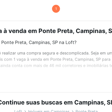
1
 à venda em Ponte Preta, Campinas, S
Ponte Preta, Campinas, SP na Loft?
realizar uma compra segura e descomplicada. Seja em um b
veis com 1 vaga à venda em Ponte Preta, Campinas, SP para 
inda conta com mais de 46 mil corretores e imobiliárias 
bairros e até condomínios favoritos. Você também pode usa
com o preço, metragem e comodidades, como piscina, aca
 SP ideal para você na Loft.
Continue suas buscas em Campinas, S
Ponte Preta, Campinas, SP?
Loft
Imóveis em Campinas
Ponte Preta