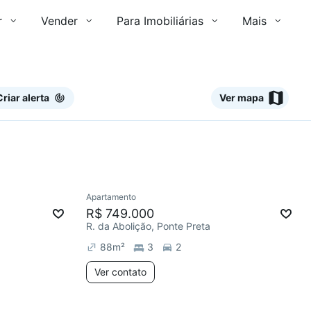
r
Vender
Para Imobiliárias
Mais
Criar alerta
Ver mapa
Ver
Apartamento
mês
R$ 749.000
R. da Abolição, Ponte Preta
88
m²
3
2
Ver contato