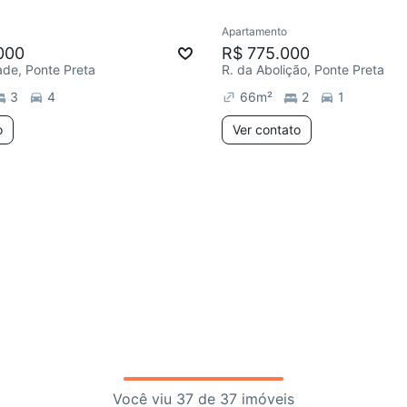
Apartamento
000
R$ 775.000
de, Ponte Preta
R. da Abolição, Ponte Preta
3
4
66
m²
2
1
o
Ver contato
Você viu 37 de 37 imóveis