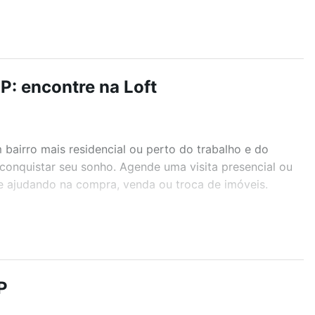
P: encontre na Loft
airro mais residencial ou perto do trabalho e do
conquistar seu sonho. Agende uma visita presencial ou
te ajudando na compra, venda ou troca de imóveis.
r os filtros como quantidade de quartos, suítes, com
demia, salão de festas ou área verde e encontrar
P