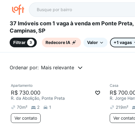
37 Imóveis com 1 vaga à venda em Ponte Preta,
Campinas, SP
Filtrar
Redecore IA
Valor
+1 vagas
3
Ordenar por:
Mais relevante
Apartamento
Casa
Redecorar
R$ 730.000
R$ 700.0
R. da Abolição, Ponte Preta
R. Jorge Har
70
m²
2
1
219
m²
Ver contato
Ver contat
2 anúncios