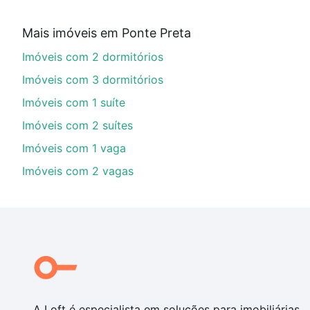
Aqui na Loft temos a oferta ideal para você, com Im
Mais imóveis em Ponte Preta
financiamento imobiliário as parcelas podem se adeq
Imóveis com 2 dormitórios
portal
quanto custa comprar um apartamento
e conte
Imóveis com 3 dormitórios
Imóveis com 1 suíte
Imóveis com 2 suítes
Imóveis com 1 vaga
Imóveis com 2 vagas
A Loft é especialista em soluções para imobiliárias,