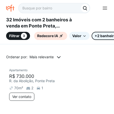
32 Imóveis com 2 banheiros à
venda em Ponte Preta,
Campinas, SP
Filtrar
Redecore IA
Valor
+2 banhei
3
Ordenar por:
Mais relevante
Apartamento
Redecorar
R$ 730.000
R. da Abolição, Ponte Preta
70
m²
2
1
Ver contato