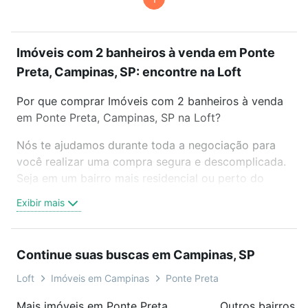
Imóveis com 2 banheiros à venda em Ponte
Preta, Campinas, SP: encontre na Loft
Por que comprar Imóveis com 2 banheiros à venda
em Ponte Preta, Campinas, SP na Loft?
Nós te ajudamos durante toda a negociação para
você realizar uma compra segura e descomplicada.
Seja em um bairro mais residencial ou perto do
trabalho e do metrô, aqui você vai encontrar a
Exibir mais
oferta ideal de Imóveis com 2 banheiros à venda em
Ponte Preta, Campinas, SP para conquistar seu
sonho. Agende uma visita presencial ou por
Continue suas buscas em Campinas, SP
videochamada, é grátis, sem compromisso e você
ainda conta com mais de 46 mil corretores e
Loft
Imóveis em Campinas
Ponte Preta
imobiliárias te ajudando na compra, venda ou troca
Mais imóveis em Ponte Preta
Outros bairros 