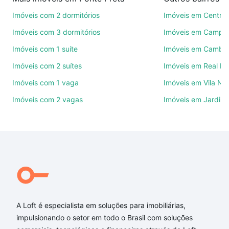
de imóveis.
Imóveis com 2 dormitórios
Imóveis em Centro
Como escolher um imóvel?
Imóveis com 3 dormitórios
Imóveis em Campo
Use barra de busca no topo para pesquisar por
Imóveis com 1 suíte
Imóveis em Cambuí
ruas, bairros e até condomínios favoritos. Você
Imóveis com 2 suítes
Imóveis em Real P
também pode usar os filtros como quantidade de
quartos, suítes, com ou sem vaga de garagem para
Imóveis com 1 vaga
Imóveis em Vila No
combinar perfeitamente com o preço, metragem e
Imóveis com 2 vagas
Imóveis em Jardim 
comodidades, como piscina, academia, salão de
festas ou área verde e encontrar Imóveis com 2
banheiros à venda em Ponte Preta, Campinas, SP
ideal para você na Loft.
Qual o preço de Imóveis com 2 banheiros à venda
em Ponte Preta, Campinas, SP?
Aqui na Loft temos a oferta ideal para você, com
Imóveis com 2 banheiros à venda em Ponte Preta,
A Loft é especialista em soluções para imobiliárias,
Campinas, SP que custam a partir de R$ 0 e com
impulsionando o setor em todo o Brasil com soluções