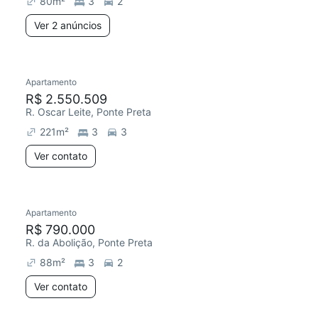
80
m²
3
2
Ver 2 anúncios
Apartamento
R$ 2.550.509
R. Oscar Leite, Ponte Preta
221
m²
3
3
Ver contato
Apartamento
Redecorar
Chegou este mês
R$ 790.000
R. da Abolição, Ponte Preta
88
m²
3
2
Ver contato