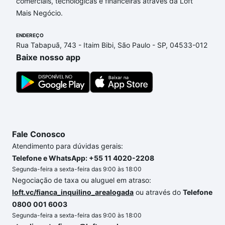
nossas opções de financiamento imobiliário as
comerciais, tecnológicas e financeiras através da Loft
parcelas podem se adequar ao seu orçamento. Se
Mais Negócio.
ainda tem alguma dúvida dos custos envolvidos no
ENDEREÇO
processo de compra, veja em nosso portal
quanto
Rua Tabapuã, 743 - Itaim Bibi, São Paulo - SP, 04533-012
custa comprar um apartamento
e conte com a
Baixe nosso app
gente para comprar o imóvel dos seus sonhos com
segurança e conforto. Loft, com você até as
chaves.
Fale Conosco
Atendimento para dúvidas gerais:
Telefone e WhatsApp: +55 11 4020-2208
Segunda-feira a sexta-feira das 9:00 às 18:00
Negociação de taxa ou aluguel em atraso:
loft.vc/fianca_inquilino_arealogada
ou através do
Telefone
0800 001 6003
Segunda-feira a sexta-feira das 9:00 às 18:00