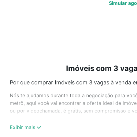
Simular ago
Imóveis com 3 vaga
Por que comprar Imóveis com 3 vagas à venda e
Nós te ajudamos durante toda a negociação para você 
metrô, aqui você vai encontrar a oferta ideal de Imó
ou por videochamada, é grátis, sem compromisso e voc
Como escolher um imóvel?
Exibir mais
Use barra de busca no topo para pesquisar por ruas, 