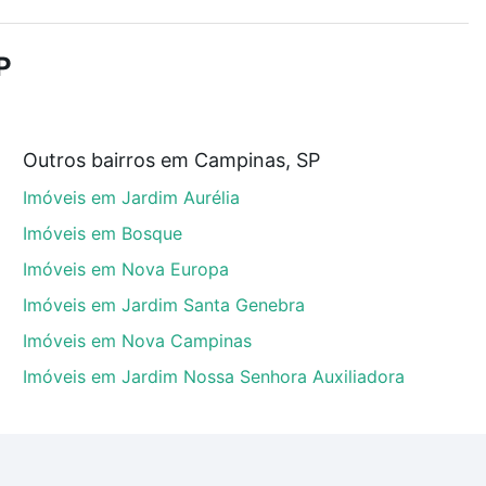
demia, salão de festas ou área verde e encontrar
P
ue custam a partir de R$ 0 e com nossas opções de
Outros bairros em Campinas, SP
tos envolvidos no processo de compra, veja em nosso
Imóveis em Jardim Aurélia
egurança e conforto. Loft, com você até as chaves.
Imóveis em Bosque
Imóveis em Nova Europa
Imóveis em Jardim Santa Genebra
Imóveis em Nova Campinas
Imóveis em Jardim Nossa Senhora Auxiliadora