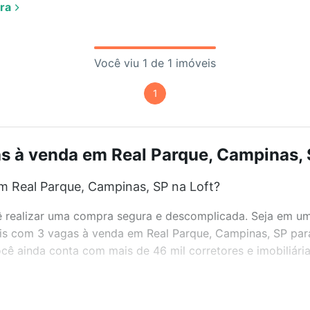
ra
Você viu 1 de 1 imóveis
1
s à venda em Real Parque, Campinas, S
m Real Parque, Campinas, SP na Loft?
realizar uma compra segura e descomplicada. Seja em um b
veis com 3 vagas à venda em Real Parque, Campinas, SP par
ê ainda conta com mais de 46 mil corretores e imobiliári
bairros e até condomínios favoritos. Você também pode usa