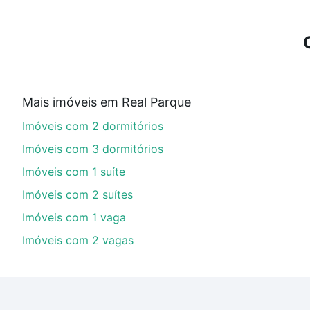
ou sem vaga de garagem para combinar perfeitamente 
Imóveis com 3 vagas à venda em Real Parque, Campinas
Qual o preço de Imóveis com 3 vagas à venda em
Aqui na Loft temos a oferta ideal para você, com Im
Mais imóveis em Real Parque
financiamento imobiliário as parcelas podem se adeq
Imóveis com 2 dormitórios
portal
quanto custa comprar um apartamento
e conte
Imóveis com 3 dormitórios
Imóveis com 1 suíte
Imóveis com 2 suítes
Imóveis com 1 vaga
Imóveis com 2 vagas