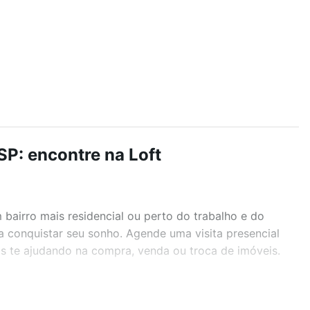
P: encontre na Loft
airro mais residencial ou perto do trabalho e do
a conquistar seu sonho. Agende uma visita presencial
as te ajudando na compra, venda ou troca de imóveis.
r os filtros como quantidade de quartos, suítes, com