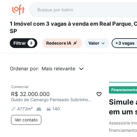
1 Imóvel com 3 vagas à venda em Real Parque, Campinas,
SP
Filtrar
Redecore IA
Valor
+3 vagas
3
Ordenar por:
Mais relevante
Comercial
Financiament
R$ 32.000.000
Guido de Camargo Penteado Sobrinho, Real Parque
Simule 
4772
m²
140
em um s
Ver contato
Assessoria imo
financiamento