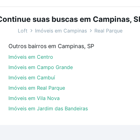
com o preço, metragem e comodidades, como piscina, aca
, SP ideal para você na Loft.
Continue suas buscas em Campinas, S
 Real Parque, Campinas, SP?
Loft
Imóveis em Campinas
Real Parque
óveis com 3 vagas à venda em Real Parque, Campinas, SP q
Outros bairros em Campinas, SP
uar ao seu orçamento. Se ainda tem alguma dúvida dos cus
Imóveis em Centro
 com a gente para comprar o imóvel dos seus sonhos com s
Imóveis em Campo Grande
Imóveis em Cambuí
Imóveis em Real Parque
Imóveis em Vila Nova
Imóveis em Jardim das Bandeiras