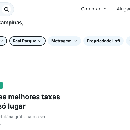
Comprar
Aluga
Real Parque
Metragem
Propriedade Loft
o
as melhores taxas
ó lugar
biliária grátis para o seu
.