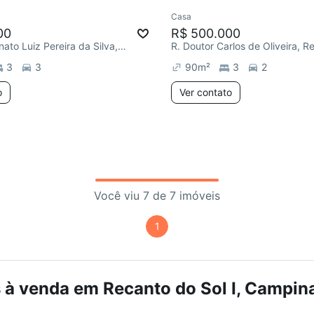
Casa
e mês
Chegou este mês
00
R$ 500.000
R. Doutor Renato Luiz Pereira da Silva, Recanto do Sol I
3
3
90
m²
3
2
o
Ver contato
Você viu 7 de 7 imóveis
1
à venda em Recanto do Sol I, Campina