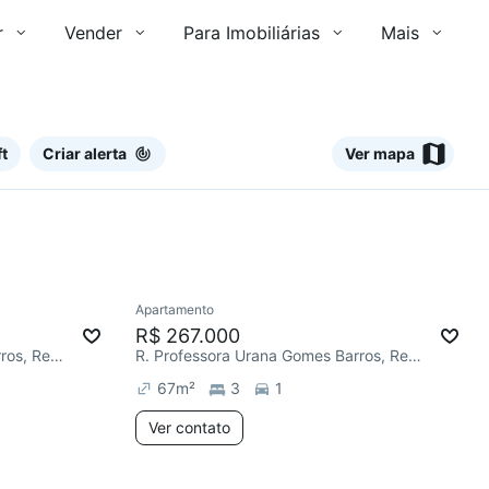
r
Vender
Para Imobiliárias
Mais
t
Criar alerta
Ver mapa
Ver
Apartamento
mês
Redecorar
Chegou este mês
R$ 267.000
R. Professora Urana Gomes Barros, Recanto do Sol I
R. Professora Urana Gomes Barros, Recanto do Sol I
67
m²
3
1
Ver contato