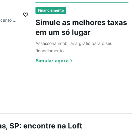
Ver
Financiamento
R. Doutor Carlos de Oliveira, Recanto do Sol I
Simule as melhores taxas
em um só lugar
Assessoria imobiliária grátis para o seu
financiamento.
Simular agora
s, SP: encontre na Loft