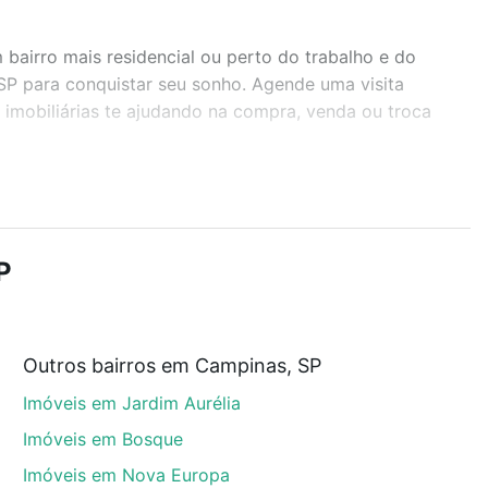
airro mais residencial ou perto do trabalho e do
 SP para conquistar seu sonho. Agende uma visita
imobiliárias te ajudando na compra, venda ou troca
r os filtros como quantidade de quartos, suítes, com
demia, salão de festas ou área verde e encontrar
P
Outros bairros em Campinas, SP
, SP que custam a partir de R$ 0 e com nossas opções
Imóveis em Jardim Aurélia
custos envolvidos no processo de compra, veja em
s com segurança e conforto. Loft, com você até as
Imóveis em Bosque
Imóveis em Nova Europa