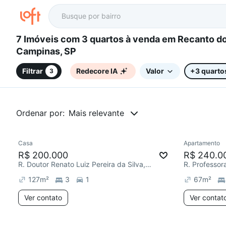
7 Imóveis com 3 quartos à venda em Recanto do Sol I,
Campinas, SP
Filtrar
Redecore IA
Valor
+3 quarto
3
Ordenar por:
Mais relevante
Casa
Apartamento
Redecorar
Chegou este mês
Redecor
R$ 200.000
R$ 240.0
R. Doutor Renato Luiz Pereira da Silva, Recanto do Sol I
127
m²
3
1
67
m²
Ver contato
Ver contat