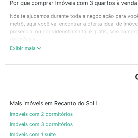
Por que comprar Imóveis com 3 quartos à venda 
Nós te ajudamos durante toda a negociação para você 
metrô, aqui você vai encontrar a oferta ideal de Imó
presencial ou por videochamada, é grátis, sem compro
de imóveis.
Exibir mais
Como escolher um imóvel?
Use barra de busca no topo para pesquisar por ruas, 
ou sem vaga de garagem para combinar perfeitamente 
Imóveis com 3 quartos à venda em Recanto do Sol I, C
Qual o preço de Imóveis com 3 quartos à venda 
Mais imóveis em Recanto do Sol I
Aqui na Loft temos a oferta ideal para você, com Imó
Imóveis com 2 dormitórios
de financiamento imobiliário as parcelas podem se a
nosso portal
quanto custa comprar um apartamento
e
Imóveis com 3 dormitórios
chaves.
Imóveis com 1 suíte