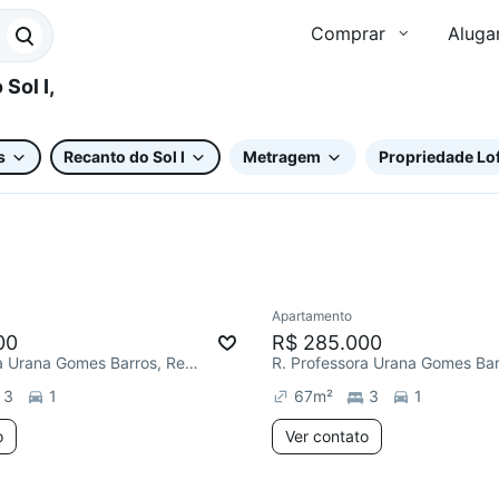
Comprar
Aluga
s
Recanto do Sol I
Metragem
Propriedade Lof
Apartamento
ar
Chegou este mês
Redecorar
Chegou este 
00
R$ 285.000
R. Professora Urana Gomes Barros, Recanto do Sol I
3
1
67
m²
3
1
o
Ver contato