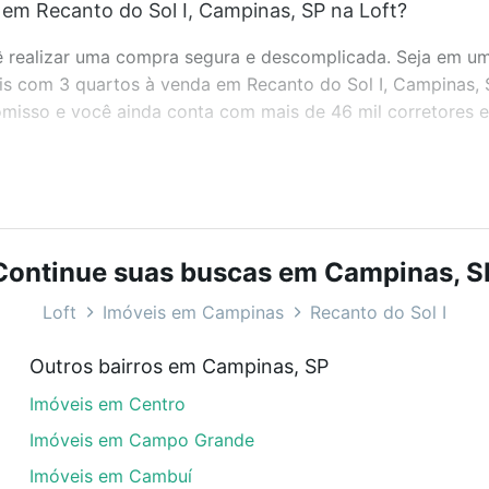
em Recanto do Sol I, Campinas, SP na Loft?
realizar uma compra segura e descomplicada. Seja em um b
veis com 3 quartos à venda em Recanto do Sol I, Campinas,
misso e você ainda conta com mais de 46 mil corretores e 
bairros e até condomínios favoritos. Você também pode usa
com o preço, metragem e comodidades, como piscina, aca
Continue suas buscas em Campinas, S
ampinas, SP ideal para você na Loft.
Loft
Imóveis em Campinas
Recanto do Sol I
em Recanto do Sol I, Campinas, SP?
Outros bairros em Campinas, SP
veis com 3 quartos à venda em Recanto do Sol I, Campinas
Imóveis em Centro
dequar ao seu orçamento. Se ainda tem alguma dúvida dos 
 conte com a gente para comprar o imóvel dos seus sonho
Imóveis em Campo Grande
Imóveis em Cambuí