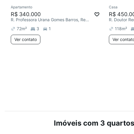
Apartamento
Casa
Redecorar
Preço abaixo do mercado
Chegou est
R$ 340.000
R$ 450.0
R. Professora Urana Gomes Barros, Recanto do Sol I
72
m²
3
1
118
m²
Ver contato
Ver contat
Imóveis com 3 quartos 