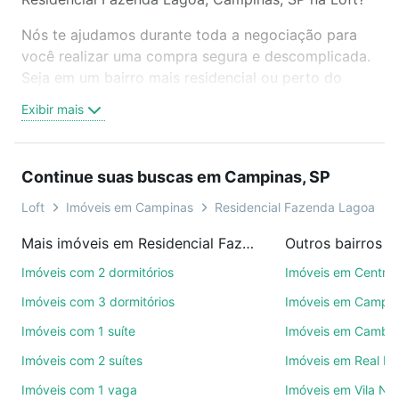
Nós te ajudamos durante toda a negociação para
você realizar uma compra segura e descomplicada.
Seja em um bairro mais residencial ou perto do
trabalho e do metrô, aqui você vai encontrar a
Exibir mais
oferta ideal de Imóveis com 1 quarto à venda em
Residencial Fazenda Lagoa, Campinas, SP para
conquistar seu sonho. Agende uma visita presencial
Continue suas buscas em Campinas, SP
ou por videochamada, é grátis, sem compromisso e
você ainda conta com mais de 46 mil corretores e
Loft
Imóveis em Campinas
Residencial Fazenda Lagoa
imobiliárias te ajudando na compra, venda ou troca
Mais imóveis em Residencial Fazenda Lagoa
Outros bairros 
de imóveis.
Imóveis com 2 dormitórios
Imóveis em Centro
Como escolher um imóvel?
Imóveis com 3 dormitórios
Imóveis em Campo
Use barra de busca no topo para pesquisar por
Imóveis com 1 suíte
Imóveis em Cambuí
ruas, bairros e até condomínios favoritos. Você
Imóveis com 2 suítes
Imóveis em Real P
também pode usar os filtros como quantidade de
quartos, suítes, com ou sem vaga de garagem para
Imóveis com 1 vaga
Imóveis em Vila No