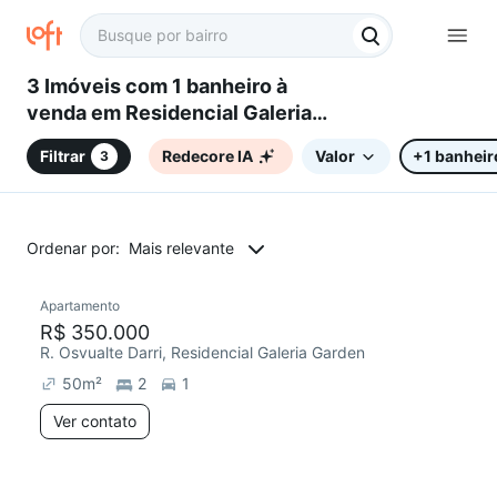
3 Imóveis com 1 banheiro à
venda em Residencial Galeria
Garden, Campinas, SP
Filtrar
Redecore IA
Valor
+1 banheir
3
Ordenar por:
Mais relevante
Apartamento
Redecorar
Chegou este mês
R$ 350.000
R. Osvualte Darri, Residencial Galeria Garden
50
m²
2
1
Ver contato