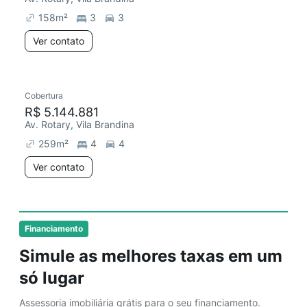
158
m²
3
3
Ver contato
Cobertura
Chegou este mês
R$ 5.144.881
Av. Rotary, Vila Brandina
259
m²
4
4
Ver contato
Financiamento
Simule as melhores taxas em um
só lugar
Assessoria imobiliária grátis para o seu financiamento.