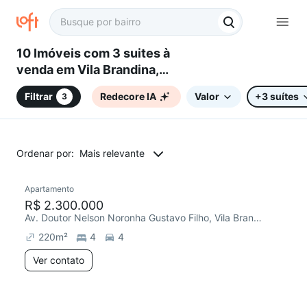
10 Imóveis com 3 suites à
venda em Vila Brandina,
Campinas, SP
Filtrar
Redecore IA
Valor
+3 suítes
3
Ordenar por:
Mais relevante
Apartamento
Redecorar
R$ 2.300.000
Av. Doutor Nelson Noronha Gustavo Filho, Vila Brandina
220
m²
4
4
Ver contato