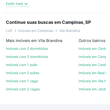
trabalho e do metrô, aqui você vai encontrar a
Exibir mais
oferta ideal de Imóveis com 3 suites à venda em
Vila Brandina, Campinas, SP para conquistar seu
sonho. Agende uma visita presencial ou por
Continue suas buscas em Campinas, SP
videochamada, é grátis, sem compromisso e você
ainda conta com mais de 46 mil corretores e
Loft
Imóveis em Campinas
Vila Brandina
imobiliárias te ajudando na compra, venda ou troca
Mais imóveis em Vila Brandina
Outros bairros 
de imóveis.
Imóveis com 2 dormitórios
Imóveis em Centro
Como escolher um imóvel?
Imóveis com 3 dormitórios
Imóveis em Campo
Use barra de busca no topo para pesquisar por
Imóveis com 1 suíte
Imóveis em Cambuí
ruas, bairros e até condomínios favoritos. Você
Imóveis com 2 suítes
Imóveis em Real P
também pode usar os filtros como quantidade de
quartos, suítes, com ou sem vaga de garagem para
Imóveis com 1 vaga
Imóveis em Vila No
combinar perfeitamente com o preço, metragem e
Imóveis com 2 vagas
Imóveis em Jardim 
comodidades, como piscina, academia, salão de
festas ou área verde e encontrar Imóveis com 3
suites à venda em Vila Brandina, Campinas, SP ideal
para você na Loft.