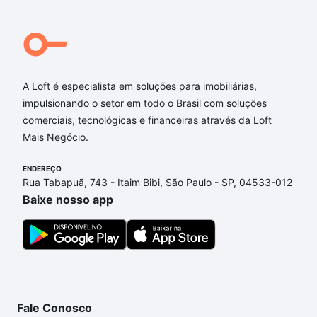
Qual o preço de Imóveis com 3 suites à venda em
Vila Brandina, Campinas, SP?
Aqui na Loft temos a oferta ideal para você, com
Imóveis com 3 suites à venda em Vila Brandina,
A Loft é especialista em soluções para imobiliárias,
Campinas, SP que custam a partir de R$ 0 e com
impulsionando o setor em todo o Brasil com soluções
nossas opções de financiamento imobiliário as
comerciais, tecnológicas e financeiras através da Loft
parcelas podem se adequar ao seu orçamento. Se
Mais Negócio.
ainda tem alguma dúvida dos custos envolvidos no
ENDEREÇO
processo de compra, veja em nosso portal
quanto
Rua Tabapuã, 743 - Itaim Bibi, São Paulo - SP, 04533-012
custa comprar um apartamento
e conte com a
Baixe nosso app
gente para comprar o imóvel dos seus sonhos com
segurança e conforto. Loft, com você até as
chaves.
Fale Conosco