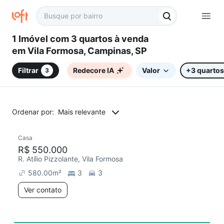
1 Imóvel com 3 quartos à venda
em Vila Formosa, Campinas, SP
Filtrar
Redecore IA
Valor
+3 quartos
3
Ordenar por:
Mais relevante
Casa
Redecorar
R$ 550.000
R. Atílio Pizzolante, Vila Formosa
580.00
m²
3
3
Ver contato