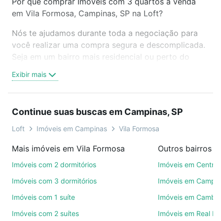
Por que comprar Imóveis com 3 quartos à venda
em Vila Formosa, Campinas, SP na Loft?
Nós te ajudamos durante toda a negociação para
você realizar uma compra segura e descomplicada.
Seja em um bairro mais residencial ou perto do
trabalho e do metrô, aqui você vai encontrar a
Exibir mais
oferta ideal de Imóveis com 3 quartos à venda em
Vila Formosa, Campinas, SP para conquistar seu
sonho. Agende uma visita presencial ou por
Continue suas buscas em Campinas, SP
videochamada, é grátis, sem compromisso e você
ainda conta com mais de 46 mil corretores e
Loft
Imóveis em Campinas
Vila Formosa
imobiliárias te ajudando na compra, venda ou troca
Mais imóveis em Vila Formosa
Outros bairros 
de imóveis.
Imóveis com 2 dormitórios
Imóveis em Centro
Como escolher um imóvel?
Imóveis com 3 dormitórios
Imóveis em Campo
Use barra de busca no topo para pesquisar por
Imóveis com 1 suíte
Imóveis em Cambuí
ruas, bairros e até condomínios favoritos. Você
Imóveis com 2 suítes
Imóveis em Real P
também pode usar os filtros como quantidade de