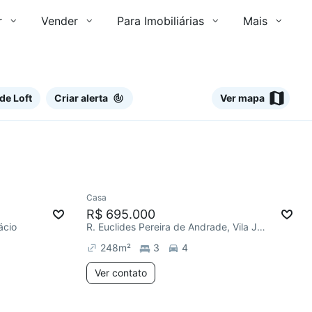
r
Vender
Para Imobiliárias
Mais
de Loft
Criar alerta
Ver mapa
Ver
Casa
R$ 695.000
ácio
R. Euclides Pereira de Andrade, Vila Joaquim Inácio
248
m²
3
4
Ver contato