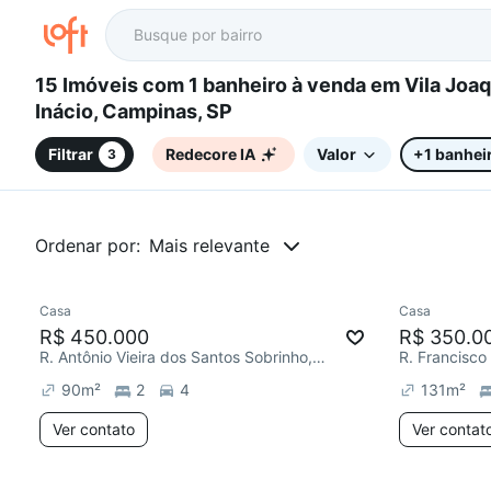
15 Imóveis com 1 banheiro à venda em Vila Joaquim
Inácio, Campinas, SP
Filtrar
Redecore IA
Valor
+1 banhei
3
Ordenar por:
Mais relevante
Casa
Casa
Chegou este mês
R$ 450.000
R$ 350.0
R. Antônio Vieira dos Santos Sobrinho, Vila Joaquim Inácio
90
m²
2
4
131
m²
Ver contato
Ver contat