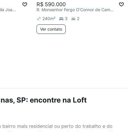
R$ 590.000
Av. Engenheiro Cyro Lustosa, Vila Joaquim Inácio
R. Monsenhor Fergo O'Connor de Camargo Dauntre, Vila Joaquim Inácio
240
m²
3
2
Ver contato
nas, SP: encontre na Loft
airro mais residencial ou perto do trabalho e do