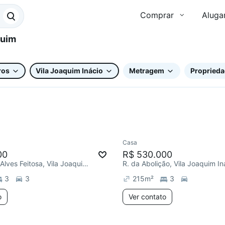
Comprar
Aluga
ros
Vila Joaquim Inácio
Metragem
Proprieda
Casa
Chegou este mês
00
R$ 530.000
R. Francisco Alves Feitosa, Vila Joaquim Inácio
R. da Abolição, Vila Joaquim In
3
3
215
m²
3
o
Ver contato