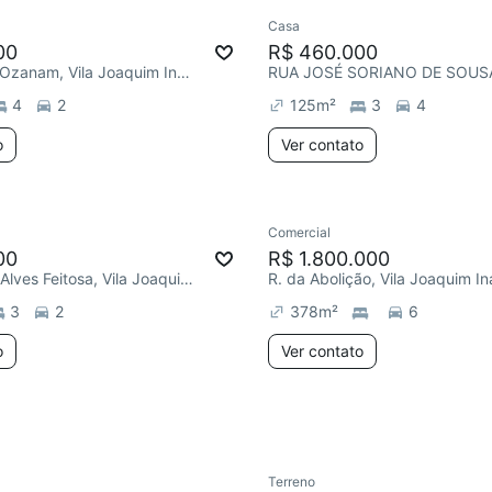
Casa
e mês
Redecorar
00
R$ 460.000
R. Frederico Ozanam, Vila Joaquim Inácio
4
2
125
m²
3
4
o
Ver contato
Comercial
e mês
Chegou este mês
00
R$ 1.800.000
R. Francisco Alves Feitosa, Vila Joaquim Inácio
R. da Abolição, Vila Joaquim In
3
2
378
m²
6
o
Ver contato
Terreno