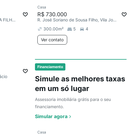
Ver
Casa
R$ 730.000
RUA JOSÉ SORIANO DE SOUSA FILHO, Vila Joaquim Inácio
R. José Soriano de Sousa Filho, Vila Joaquim Inácio
300.00
m²
5
4
Ver contato
Ver
Financiamento
ácio
Simule as melhores taxas
em um só lugar
Assessoria imobiliária grátis para o seu
financiamento.
Simular agora
Ver
Casa