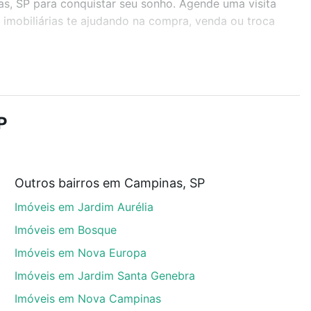
as, SP para conquistar seu sonho. Agende uma visita
imobiliárias te ajudando na compra, venda ou troca
r os filtros como quantidade de quartos, suítes, com
demia, salão de festas ou área verde e encontrar
P
Outros bairros em Campinas, SP
inas, SP que custam a partir de R$ 0 e com nossas
Imóveis em Jardim Aurélia
ida dos custos envolvidos no processo de compra,
us sonhos com segurança e conforto. Loft, com você
Imóveis em Bosque
Imóveis em Nova Europa
Imóveis em Jardim Santa Genebra
Imóveis em Nova Campinas