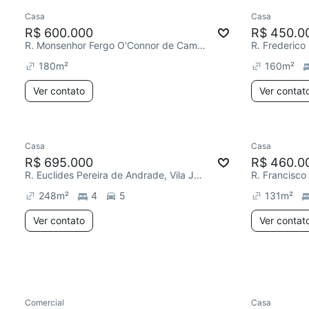
Casa
Casa
Chegou est
R$ 600.000
R$ 450.0
R. Monsenhor Fergo O'Connor de Camargo Dauntre, Vila Joaquim Inácio
180
m²
160
m²
Ver contato
Ver contat
Casa
Casa
Chegou este mês
Chegou est
R$ 695.000
R$ 460.0
R. Euclides Pereira de Andrade, Vila Joaquim Inácio
248
m²
4
5
131
m²
Ver contato
Ver contat
Comercial
Casa