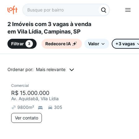
2 Imóveis com 3 vagas à venda
em Vila Lídia, Campinas, SP
Filtrar
Redecore IA
Valor
+3 vagas
3
Ordenar por:
Mais relevante
Comercial
R$ 15.000.000
Av. Aquidabã, Vila Lídia
9800
m²
305
Ver contato