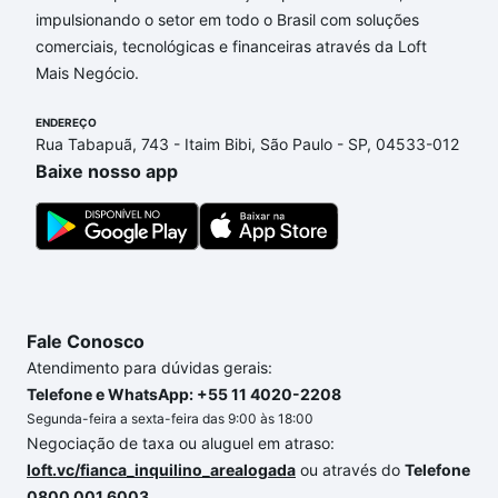
nossas opções de financiamento imobiliário as
impulsionando o setor em todo o Brasil com soluções
parcelas podem se adequar ao seu orçamento. Se
comerciais, tecnológicas e financeiras através da Loft
ainda tem alguma dúvida dos custos envolvidos no
Mais Negócio.
processo de compra, veja em nosso portal
quanto
ENDEREÇO
custa comprar um apartamento
e conte com a
Rua Tabapuã, 743 - Itaim Bibi, São Paulo - SP, 04533-012
gente para comprar o imóvel dos seus sonhos com
Baixe nosso app
segurança e conforto. Loft, com você até as
chaves.
Fale Conosco
Atendimento para dúvidas gerais:
Telefone e WhatsApp: +55 11 4020-2208
Segunda-feira a sexta-feira das 9:00 às 18:00
Negociação de taxa ou aluguel em atraso:
loft.vc/fianca_inquilino_arealogada
ou através do
Telefone
0800 001 6003