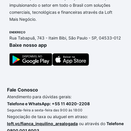
Campinas, SP que custam a partir de R$ 0 e com
impulsionando o setor em todo o Brasil com soluções
nossas opções de financiamento imobiliário as
comerciais, tecnológicas e financeiras através da Loft
parcelas podem se adequar ao seu orçamento. Se
Mais Negócio.
ainda tem alguma dúvida dos custos envolvidos no
ENDEREÇO
processo de compra, veja em nosso portal
quanto
Rua Tabapuã, 743 - Itaim Bibi, São Paulo - SP, 04533-012
custa comprar um apartamento
e conte com a
Baixe nosso app
gente para comprar o imóvel dos seus sonhos com
segurança e conforto. Loft, com você até as
chaves.
Fale Conosco
Atendimento para dúvidas gerais:
Telefone e WhatsApp: +55 11 4020-2208
Segunda-feira a sexta-feira das 9:00 às 18:00
Negociação de taxa ou aluguel em atraso:
loft.vc/fianca_inquilino_arealogada
ou através do
Telefone
0800 001 6003