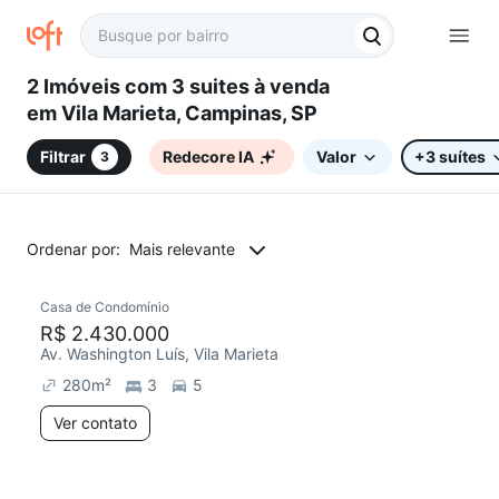
2 Imóveis com 3 suites à venda
em Vila Marieta, Campinas, SP
Filtrar
Redecore IA
Valor
+3 suítes
3
Ordenar por:
Mais relevante
Casa de Condomínio
Chegou este mês
R$ 2.430.000
Av. Washington Luís, Vila Marieta
280
m²
3
5
Ver contato