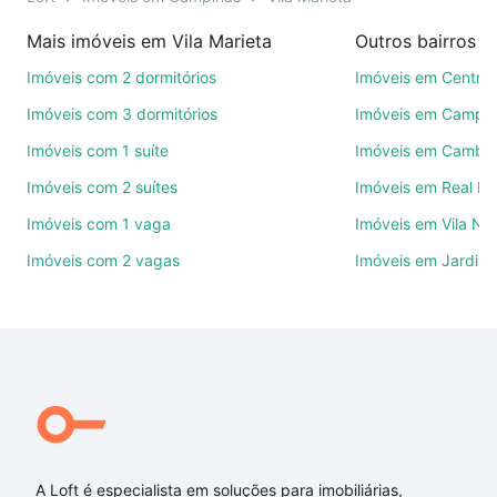
imobiliárias te ajudando na compra, venda ou troca
Mais imóveis em Vila Marieta
Outros bairros 
de imóveis.
Imóveis com 2 dormitórios
Imóveis em Centro
Como escolher um imóvel?
Imóveis com 3 dormitórios
Imóveis em Campo
Use barra de busca no topo para pesquisar por
Imóveis com 1 suíte
Imóveis em Cambuí
ruas, bairros e até condomínios favoritos. Você
Imóveis com 2 suítes
Imóveis em Real P
também pode usar os filtros como quantidade de
quartos, suítes, com ou sem vaga de garagem para
Imóveis com 1 vaga
Imóveis em Vila No
combinar perfeitamente com o preço, metragem e
Imóveis com 2 vagas
Imóveis em Jardim 
comodidades, como piscina, academia, salão de
festas ou área verde e encontrar Imóveis com 3
suites à venda em Vila Marieta, Campinas, SP ideal
para você na Loft.
Qual o preço de Imóveis com 3 suites à venda em
Vila Marieta, Campinas, SP?
Aqui na Loft temos a oferta ideal para você, com
Imóveis com 3 suites à venda em Vila Marieta,
A Loft é especialista em soluções para imobiliárias,