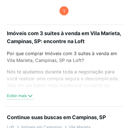
1
Imóveis com 3 suites à venda em Vila Marieta,
Campinas, SP: encontre na Loft
Por que comprar Imóveis com 3 suites à venda em
Vila Marieta, Campinas, SP na Loft?
Nós te ajudamos durante toda a negociação para
você realizar uma compra segura e descomplicada.
Seja em um bairro mais residencial ou perto do
trabalho e do metrô, aqui você vai encontrar a
Exibir mais
oferta ideal de Imóveis com 3 suites à venda em
Vila Marieta, Campinas, SP para conquistar seu
sonho. Agende uma visita presencial ou por
Continue suas buscas em Campinas, SP
videochamada, é grátis, sem compromisso e você
ainda conta com mais de 46 mil corretores e
Loft
Imóveis em Campinas
Vila Marieta