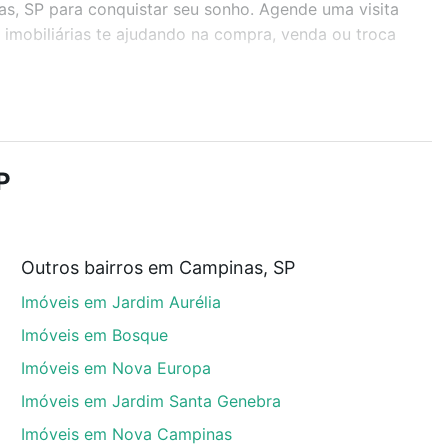
as, SP para conquistar seu sonho. Agende uma visita
imobiliárias te ajudando na compra, venda ou troca
r os filtros como quantidade de quartos, suítes, com
demia, salão de festas ou área verde e encontrar
P
Outros bairros em Campinas, SP
nas, SP que custam a partir de R$ 0 e com nossas
Imóveis em Jardim Aurélia
ida dos custos envolvidos no processo de compra,
us sonhos com segurança e conforto. Loft, com você
Imóveis em Bosque
Imóveis em Nova Europa
Imóveis em Jardim Santa Genebra
Imóveis em Nova Campinas