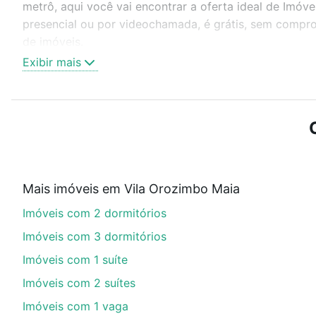
metrô, aqui você vai encontrar a oferta ideal de Imó
presencial ou por videochamada, é grátis, sem compro
de imóveis.
Exibir mais
Como escolher um imóvel?
Use barra de busca no topo para pesquisar por ruas, 
ou sem vaga de garagem para combinar perfeitamente 
Imóveis com 1 banheiro à venda em Vila Orozimbo Maia
Qual o preço de Imóveis com 1 banheiro à venda
Mais imóveis em Vila Orozimbo Maia
Aqui na Loft temos a oferta ideal para você, com Imó
Imóveis com 2 dormitórios
opções de financiamento imobiliário as parcelas pod
veja em nosso portal
quanto custa comprar um apart
Imóveis com 3 dormitórios
até as chaves.
Imóveis com 1 suíte
Imóveis com 2 suítes
Imóveis com 1 vaga