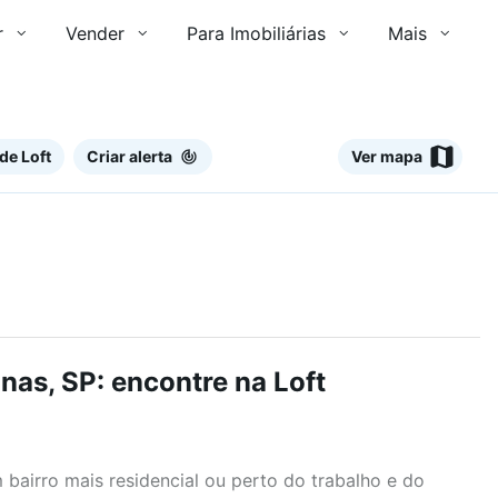
r
Vender
Para Imobiliárias
Mais
de Loft
Criar alerta
Ver mapa
as, SP: encontre na Loft
airro mais residencial ou perto do trabalho e do