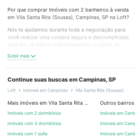
Por que comprar Imóveis com 2 banheiros à venda
em Vila Santa Rita (Sousas), Campinas, SP na Loft?
Nós te ajudamos durante toda a negociação para
você realizar uma compra segura e descomplicada.
Seja em um bairro mais residencial ou perto do
trabalho e do metrô, aqui você vai encontrar a
Exibir mais
oferta ideal de Imóveis com 2 banheiros à venda em
Vila Santa Rita (Sousas), Campinas, SP para
conquistar seu sonho. Agende uma visita presencial
Continue suas buscas em Campinas, SP
ou por videochamada, é grátis, sem compromisso e
você ainda conta com mais de 46 mil corretores e
Loft
Imóveis em Campinas
Vila Santa Rita (Sousas)
imobiliárias te ajudando na compra, venda ou troca
Mais imóveis em Vila Santa Rita (Sousas)
Outros bairros 
de imóveis.
Imóveis com 2 dormitórios
Imóveis em Centro
Como escolher um imóvel?
Imóveis com 3 dormitórios
Imóveis em Campo
Use barra de busca no topo para pesquisar por
Imóveis com 1 suíte
Imóveis em Cambuí
ruas, bairros e até condomínios favoritos. Você