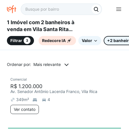
1 Imóvel com 2 banheiros à
venda em Vila Santa Rita
(Sousas), Campinas, SP
Filtrar
Redecore IA
Valor
+2 banhei
3
Ordenar por:
Mais relevante
Comercial
Chegou este mês
R$ 1.200.000
Av. Senador Antônio Lacerda Franco, Vila Rica
349
m²
4
Ver contato