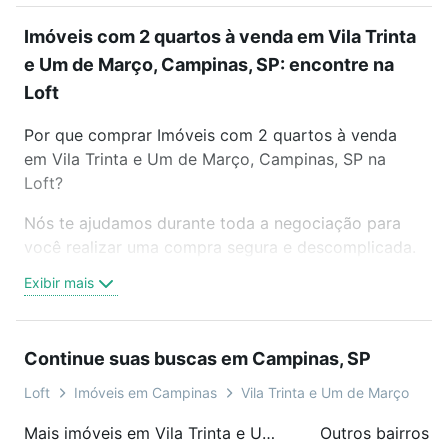
Imóveis com 2 quartos à venda em Vila Trinta
e Um de Março, Campinas, SP: encontre na
Loft
Por que comprar Imóveis com 2 quartos à venda
em Vila Trinta e Um de Março, Campinas, SP na
Loft?
Nós te ajudamos durante toda a negociação para
você realizar uma compra segura e descomplicada.
Seja em um bairro mais residencial ou perto do
Exibir mais
trabalho e do metrô, aqui você vai encontrar a
oferta ideal de Imóveis com 2 quartos à venda em
Vila Trinta e Um de Março, Campinas, SP para
Continue suas buscas em Campinas, SP
conquistar seu sonho. Agende uma visita presencial
ou por videochamada, é grátis, sem compromisso e
Loft
Imóveis em Campinas
Vila Trinta e Um de Março
você ainda conta com mais de 46 mil corretores e
Mais imóveis em Vila Trinta e Um de Março
Outros bairros 
imobiliárias te ajudando na compra, venda ou troca