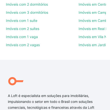
de imóveis.
Imóveis com 2 dormitórios
Imóveis em Centro
Imóveis com 3 dormitórios
Imóveis em Campo
Como escolher um imóvel?
Imóveis com 1 suíte
Imóveis em Cambuí
Use barra de busca no topo para pesquisar por
Imóveis com 2 suítes
Imóveis em Real P
ruas, bairros e até condomínios favoritos. Você
também pode usar os filtros como quantidade de
Imóveis com 1 vaga
Imóveis em Vila No
quartos, suítes, com ou sem vaga de garagem para
Imóveis com 2 vagas
Imóveis em Jardim 
combinar perfeitamente com o preço, metragem e
comodidades, como piscina, academia, salão de
festas ou área verde e encontrar Imóveis com 2
quartos à venda em Vila Trinta e Um de Março,
Campinas, SP ideal para você na Loft.
Qual o preço de Imóveis com 2 quartos à venda em
Vila Trinta e Um de Março, Campinas, SP?
Aqui na Loft temos a oferta ideal para você, com
A Loft é especialista em soluções para imobiliárias,
Imóveis com 2 quartos à venda em Vila Trinta e Um
impulsionando o setor em todo o Brasil com soluções
de Março, Campinas, SP que custam a partir de R$
comerciais, tecnológicas e financeiras através da Loft