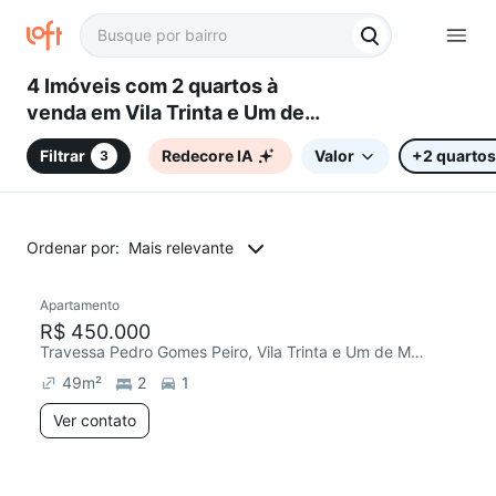
4 Imóveis com 2 quartos à
venda em Vila Trinta e Um de
Março, Campinas, SP
Filtrar
Redecore IA
Valor
+2 quartos
3
Ordenar por:
Mais relevante
Apartamento
R$ 450.000
Travessa Pedro Gomes Peiro, Vila Trinta e Um de Março
49
m²
2
1
Ver contato