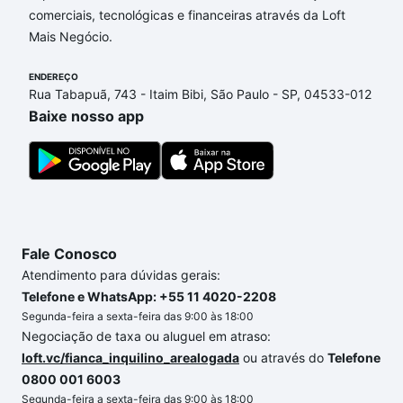
comerciais, tecnológicas e financeiras através da Loft
SP que custam a partir de R$ 0 e com nossas
Mais Negócio.
opções de financiamento imobiliário as parcelas
podem se adequar ao seu orçamento. Se ainda tem
ENDEREÇO
alguma dúvida dos custos envolvidos no processo
Rua Tabapuã, 743 - Itaim Bibi, São Paulo - SP, 04533-012
de compra, veja em nosso portal
quanto custa
Baixe nosso app
comprar um apartamento
e conte com a gente para
comprar o imóvel dos seus sonhos com segurança e
conforto. Loft, com você até as chaves.
Fale Conosco
Atendimento para dúvidas gerais:
Telefone e WhatsApp: +55 11 4020-2208
Segunda-feira a sexta-feira das 9:00 às 18:00
Negociação de taxa ou aluguel em atraso:
loft.vc/fianca_inquilino_arealogada
ou através do
Telefone
0800 001 6003
Segunda-feira a sexta-feira das 9:00 às 18:00