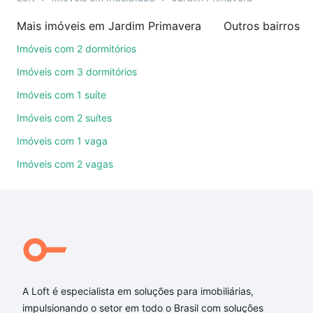
imobiliárias te ajudando na compra, venda ou troca
Mais imóveis em Jardim Primavera
Outros bairros e
de imóveis.
Imóveis com 2 dormitórios
Como escolher um imóvel?
Imóveis com 3 dormitórios
Use barra de busca no topo para pesquisar por
Imóveis com 1 suíte
ruas, bairros e até condomínios favoritos. Você
Imóveis com 2 suítes
também pode usar os filtros como quantidade de
quartos, suítes, com ou sem vaga de garagem para
Imóveis com 1 vaga
combinar perfeitamente com o preço, metragem e
Imóveis com 2 vagas
comodidades, como piscina, academia, salão de
festas ou área verde e encontrar Imóveis à venda
em Jardim Primavera, Indaiatuba, SP ideal para você
na Loft.
Qual o preço de Imóveis à venda em Jardim
Primavera, Indaiatuba, SP?
A Loft é especialista em soluções para imobiliárias,
Aqui na Loft temos a oferta ideal para você, com
impulsionando o setor em todo o Brasil com soluções
Imóveis à venda em Jardim Primavera, Indaiatuba,