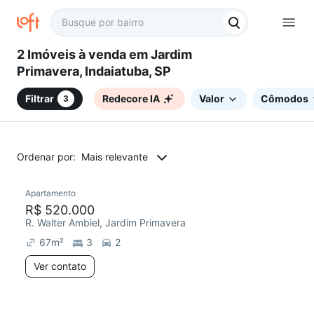
2 Imóveis à venda em Jardim
Primavera, Indaiatuba, SP
Filtrar
Redecore IA
Valor
Cômodos
3
Ordenar por:
Mais relevante
Apartamento
Redecorar
Chegou este mês
R$ 520.000
R. Walter Ambiel, Jardim Primavera
67
m²
3
2
Ver contato