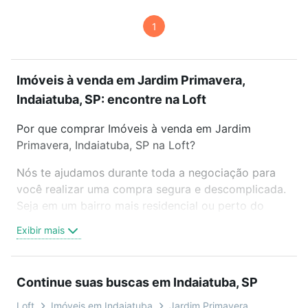
1
Imóveis à venda em Jardim Primavera,
Indaiatuba, SP: encontre na Loft
Por que comprar Imóveis à venda em Jardim
Primavera, Indaiatuba, SP na Loft?
Nós te ajudamos durante toda a negociação para
você realizar uma compra segura e descomplicada.
Seja em um bairro mais residencial ou perto do
trabalho e do metrô, aqui você vai encontrar a
Exibir mais
oferta ideal de Imóveis à venda em Jardim
Primavera, Indaiatuba, SP para conquistar seu
sonho. Agende uma visita presencial ou por
Continue suas buscas em Indaiatuba, SP
videochamada, é grátis, sem compromisso e você
ainda conta com mais de 46 mil corretores e
Loft
Imóveis em Indaiatuba
Jardim Primavera