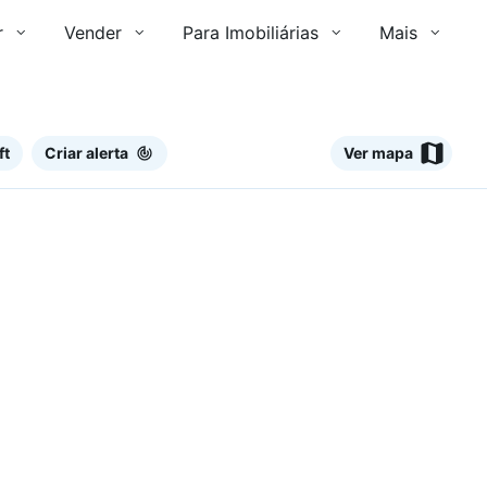
r
Vender
Para Imobiliárias
Mais
ft
Criar alerta
Ver mapa
Ver