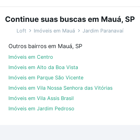
bairros e até condomínios favoritos. Você também pode usa
com o preço, metragem e comodidades, como piscina, aca
Continue suas buscas em Mauá, SP
avaí, Mauá, SP ideal para você na Loft.
Loft
Imóveis em Mauá
Jardim Paranavaí
vanello - Jardim Paranavaí, Mauá, SP?
Outros bairros em Mauá, SP
veis à venda em rua mario pavanello - Jardim Paranavaí, M
Imóveis em Centro
em se adequar ao seu orçamento. Se ainda tem alguma dúv
amento
e conte com a gente para comprar o imóvel dos se
Imóveis em Alto da Boa Vista
Imóveis em Parque São Vicente
Imóveis em Vila Nossa Senhora das Vitórias
Imóveis em Vila Assis Brasil
Imóveis em Jardim Pedroso