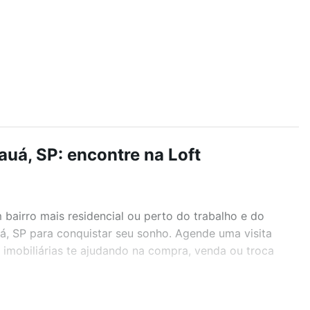
uá, SP: encontre na Loft
airro mais residencial ou perto do trabalho e do
uá, SP para conquistar seu sonho. Agende uma visita
imobiliárias te ajudando na compra, venda ou troca