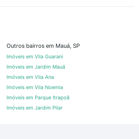
r os filtros como quantidade de quartos, suítes, com
demia, salão de festas ou área verde e encontrar
Outros bairros em Mauá, SP
auá, SP que custam a partir de R$ 0 e com nossas
Imóveis em Vila Guarani
ida dos custos envolvidos no processo de compra,
us sonhos com segurança e conforto. Loft, com você
Imóveis em Jardim Mauá
Imóveis em Vila Ana
Imóveis em Vila Noemia
Imóveis em Parque Itrapoã
Imóveis em Jardim Pilar