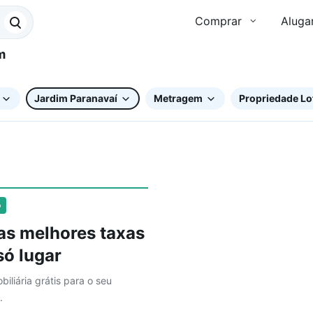
Comprar
Aluga
Jardim Paranavaí
Metragem
Propriedade Lo
o
as melhores taxas
ó lugar
biliária grátis para o seu
.