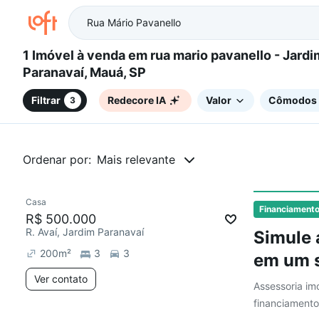
1 Imóvel à venda em rua mario pavanello - Jardim
Paranavaí, Mauá, SP
Filtrar
Redecore IA
Valor
Cômodos
3
Ordenar por:
Mais relevante
Casa
Chegou este mês
Financiament
R$ 500.000
R. Avaí, Jardim Paranavaí
Simule 
200
m²
3
3
em um s
Ver contato
Assessoria imo
financiamento