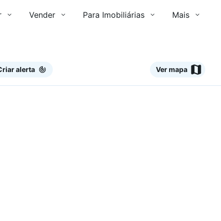
r
Vender
Para Imobiliárias
Mais
Criar alerta
Ver mapa
Ver