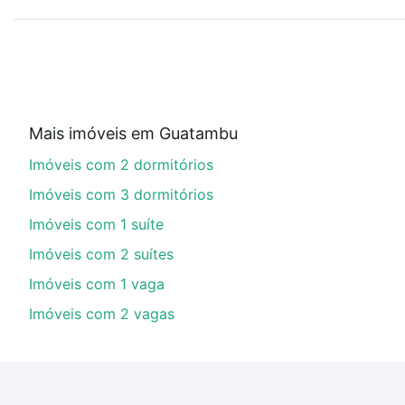
ou sem vaga de garagem para combinar perfeitamente 
Imóveis à venda em Guatambu, Piedade, SP ideal para 
Qual o preço de Imóveis à venda em Guatambu, 
Aqui na Loft temos a oferta ideal para você, com Im
Mais imóveis em Guatambu
imobiliário as parcelas podem se adequar ao seu orç
Imóveis com 2 dormitórios
custa comprar um apartamento
e conte com a gente p
Imóveis com 3 dormitórios
Imóveis com 1 suíte
Imóveis com 2 suítes
Imóveis com 1 vaga
Imóveis com 2 vagas