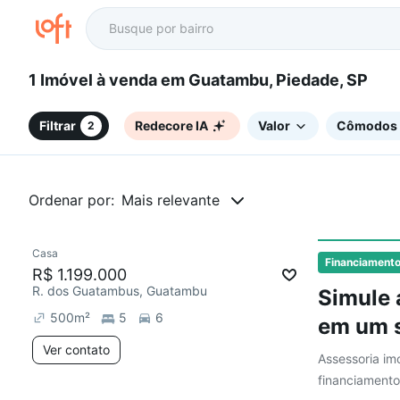
1 Imóvel à venda em Guatambu, Piedade, SP
Filtrar
Redecore IA
Valor
Cômodos
2
Ordenar por:
Mais relevante
Casa
Redecorar
Financiament
R$ 1.199.000
R. dos Guatambus, Guatambu
Simule 
500
m²
5
6
em um s
Ver contato
Assessoria imo
financiamento