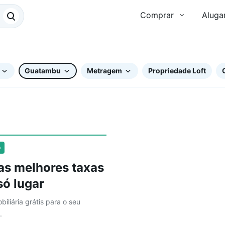
Comprar
Aluga
Guatambu
Metragem
Propriedade Loft
o
as melhores taxas
ó lugar
biliária grátis para o seu
.