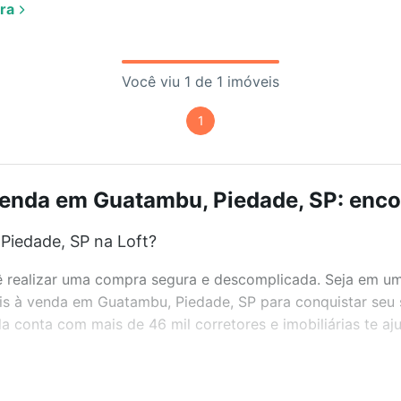
ra
Você viu 1 de 1 imóveis
1
venda em Guatambu, Piedade, SP: encon
Piedade, SP na Loft?
realizar uma compra segura e descomplicada. Seja em um b
veis à venda em Guatambu, Piedade, SP para conquistar seu
 conta com mais de 46 mil corretores e imobiliárias te a
bairros e até condomínios favoritos. Você também pode usa