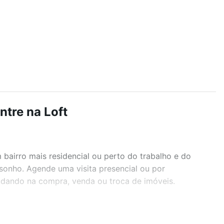
tre na Loft
airro mais residencial ou perto do trabalho e do
 sonho. Agende uma visita presencial ou por
judando na compra, venda ou troca de imóveis.
r os filtros como quantidade de quartos, suítes, com