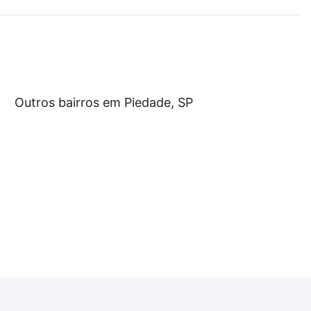
demia, salão de festas ou área verde e encontrar
ir de R$ 0 e com nossas opções de financiamento
Outros bairros em Piedade, SP
 no processo de compra, veja em nosso portal
quanto
nforto. Loft, com você até as chaves.