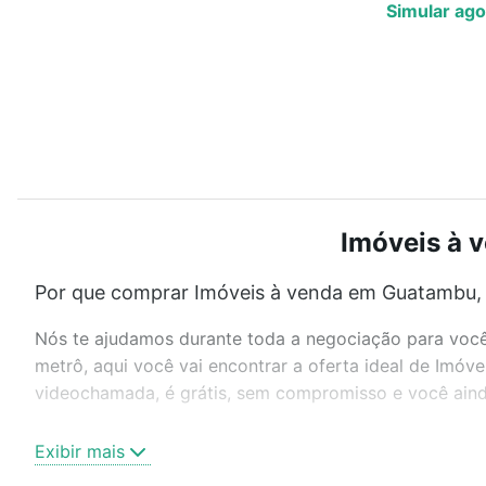
Simular ago
Imóveis à 
Por que comprar Imóveis à venda em Guatambu, 
Nós te ajudamos durante toda a negociação para você 
metrô, aqui você vai encontrar a oferta ideal de Imó
videochamada, é grátis, sem compromisso e você ainda
Como escolher um imóvel?
Exibir mais
Use barra de busca no topo para pesquisar por ruas, 