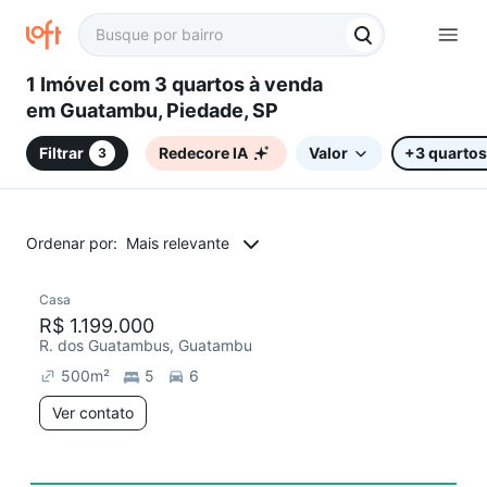
1 Imóvel com 3 quartos à venda
em Guatambu, Piedade, SP
Filtrar
Redecore IA
Valor
+3 quartos
3
Ordenar por:
Mais relevante
Casa
Redecorar
R$ 1.199.000
R. dos Guatambus, Guatambu
500
m²
5
6
Ver contato