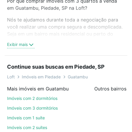
Por que comprar Imóveis com 3 quartos à venda
em Guatambu, Piedade, SP na Loft?
Nós te ajudamos durante toda a negociação para
você realizar uma compra segura e descomplicada.
Seja em um bairro mais residencial ou perto do
trabalho e do metrô, aqui você vai encontrar a
Exibir mais
oferta ideal de Imóveis com 3 quartos à venda em
Guatambu, Piedade, SP para conquistar seu sonho.
Agende uma visita presencial ou por videochamada,
Continue suas buscas em Piedade, SP
é grátis, sem compromisso e você ainda conta com
mais de 46 mil corretores e imobiliárias te ajudando
Loft
Imóveis em Piedade
Guatambu
na compra, venda ou troca de imóveis.
Mais imóveis em Guatambu
Outros bairros e
Como escolher um imóvel?
Imóveis com 2 dormitórios
Use barra de busca no topo para pesquisar por
Imóveis com 3 dormitórios
ruas, bairros e até condomínios favoritos. Você
Imóveis com 1 suíte
também pode usar os filtros como quantidade de
Imóveis com 2 suítes
quartos, suítes, com ou sem vaga de garagem para