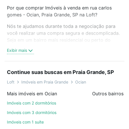
Por que comprar Imóveis à venda em rua carlos
gomes - Ocian, Praia Grande, SP na Loft?
Nós te ajudamos durante toda a negociação para
você realizar uma compra segura e descomplicada.
Seja em um bairro mais residencial ou perto do
trabalho e do metrô, aqui você vai encontrar a
Exibir mais
oferta ideal de Imóveis à venda em rua carlos
gomes - Ocian, Praia Grande, SP para conquistar
seu sonho. Agende uma visita presencial ou por
Continue suas buscas em Praia Grande, SP
videochamada, é grátis, sem compromisso e você
ainda conta com mais de 46 mil corretores e
Loft
Imóveis em Praia Grande
Ocian
imobiliárias te ajudando na compra, venda ou troca
Mais imóveis em Ocian
de imóveis.
Imóveis com 2 dormitórios
Como escolher um imóvel?
Imóveis com 3 dormitórios
Use barra de busca no topo para pesquisar por
Imóveis com 1 suíte
ruas, bairros e até condomínios favoritos. Você