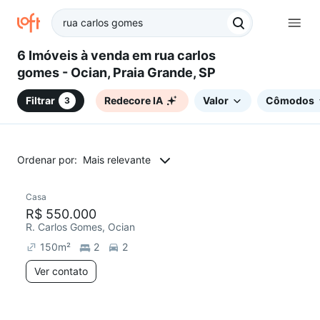
6 Imóveis à venda em rua carlos
gomes - Ocian, Praia Grande, SP
Filtrar
Redecore IA
Valor
Cômodos
3
Ordenar por:
Mais relevante
Casa
Chegou há 4 dias
R$ 550.000
R. Carlos Gomes, Ocian
150
m²
2
2
Ver contato