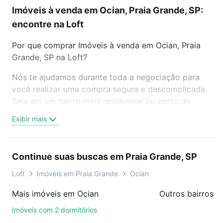
Imóveis à venda em Ocian, Praia Grande, SP:
encontre na Loft
Por que comprar Imóveis à venda em Ocian, Praia
Grande, SP na Loft?
Nós te ajudamos durante toda a negociação para
você realizar uma compra segura e descomplicada.
Seja em um bairro mais residencial ou perto do
trabalho e do metrô, aqui você vai encontrar a
Exibir mais
oferta ideal de Imóveis à venda em Ocian, Praia
Grande, SP para conquistar seu sonho. Agende uma
visita presencial ou por videochamada, é grátis, sem
Continue suas buscas em Praia Grande, SP
compromisso e você ainda conta com mais de 46
mil corretores e imobiliárias te ajudando na compra,
Loft
Imóveis em Praia Grande
Ocian
venda ou troca de imóveis.
Mais imóveis em Ocian
Como escolher um imóvel?
Imóveis com 2 dormitórios