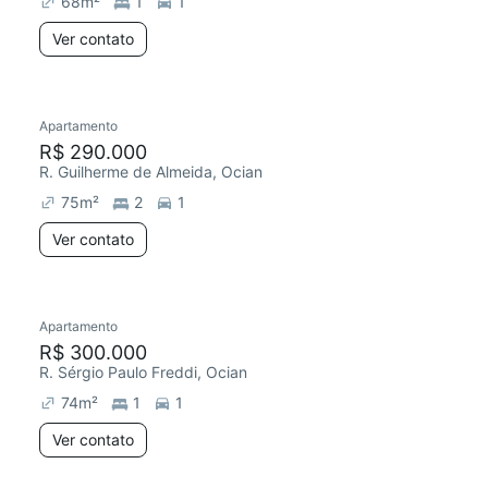
68
m²
1
1
Ver contato
Apartamento
Redecorar
Chegou este mês
R$ 290.000
R. Guilherme de Almeida, Ocian
75
m²
2
1
Ver contato
Apartamento
R$ 300.000
R. Sérgio Paulo Freddi, Ocian
74
m²
1
1
Ver contato