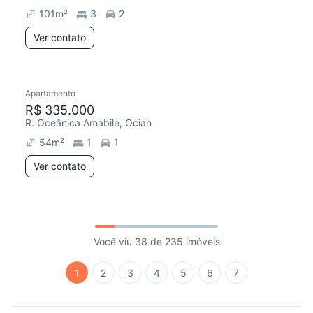
101
m²
3
2
Ver contato
Apartamento
R$ 335.000
R. Oceânica Amábile, Ocian
54
m²
1
1
Ver contato
Você viu 38 de 235 imóveis
1
2
3
4
5
6
7