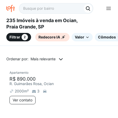
235 Imóveis à venda em Ocian,
Praia Grande, SP
Filtrar
Redecore IA
Valor
Cômodos
2
Ordenar por:
Mais relevante
Apartamento
Redecorar
Chegou este mês
R$ 890.000
R. Guimarães Rosa, Ocian
2000
m²
3
Ver contato