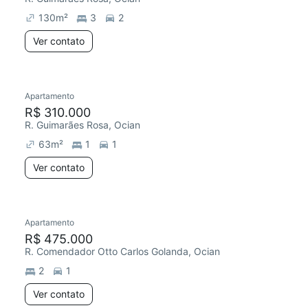
130
m²
3
2
Ver contato
Apartamento
Redecorar
Chegou este mês
R$ 310.000
R. Guimarães Rosa, Ocian
63
m²
1
1
Ver contato
Apartamento
R$ 475.000
R. Comendador Otto Carlos Golanda, Ocian
2
1
Ver contato