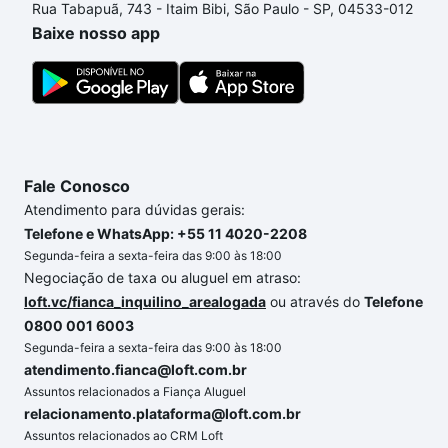
Rua Tabapuã, 743 - Itaim Bibi, São Paulo - SP, 04533-012
comprar um apartamento
e conte com a gente para
Baixe nosso app
comprar o imóvel dos seus sonhos com segurança e
conforto. Loft, com você até as chaves.
Fale Conosco
Atendimento para dúvidas gerais:
Telefone e WhatsApp: +55 11 4020-2208
Segunda-feira a sexta-feira das 9:00 às 18:00
Negociação de taxa ou aluguel em atraso:
loft.vc/fianca_inquilino_arealogada
ou através do
Telefone
0800 001 6003
Segunda-feira a sexta-feira das 9:00 às 18:00
atendimento.fianca@loft.com.br
Assuntos relacionados a Fiança Aluguel
relacionamento.plataforma@loft.com.br
Assuntos relacionados ao CRM Loft