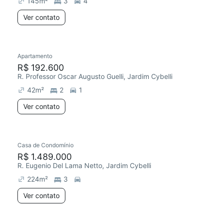
145
m²
3
4
Ver contato
Apartamento
Redecorar
R$ 192.600
R. Professor Oscar Augusto Guelli, Jardim Cybelli
42
m²
2
1
Ver contato
Casa de Condomínio
Redecorar
Chegou este mês
R$ 1.489.000
R. Eugenio Del Lama Netto, Jardim Cybelli
224
m²
3
Ver contato