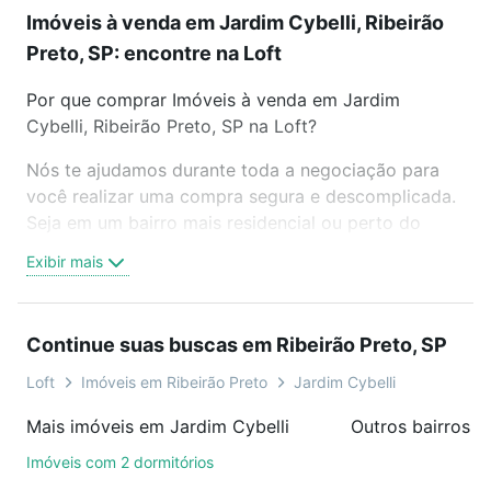
Imóveis à venda em Jardim Cybelli, Ribeirão
Preto, SP: encontre na Loft
Por que comprar Imóveis à venda em Jardim
Cybelli, Ribeirão Preto, SP na Loft?
Nós te ajudamos durante toda a negociação para
você realizar uma compra segura e descomplicada.
Seja em um bairro mais residencial ou perto do
trabalho e do metrô, aqui você vai encontrar a
Exibir mais
oferta ideal de Imóveis à venda em Jardim Cybelli,
Ribeirão Preto, SP para conquistar seu sonho.
Agende uma visita presencial ou por videochamada,
Continue suas buscas em Ribeirão Preto, SP
é grátis, sem compromisso e você ainda conta com
mais de 46 mil corretores e imobiliárias te ajudando
Loft
Imóveis em Ribeirão Preto
Jardim Cybelli
na compra, venda ou troca de imóveis.
Mais imóveis em Jardim Cybelli
Como escolher um imóvel?
Imóveis com 2 dormitórios