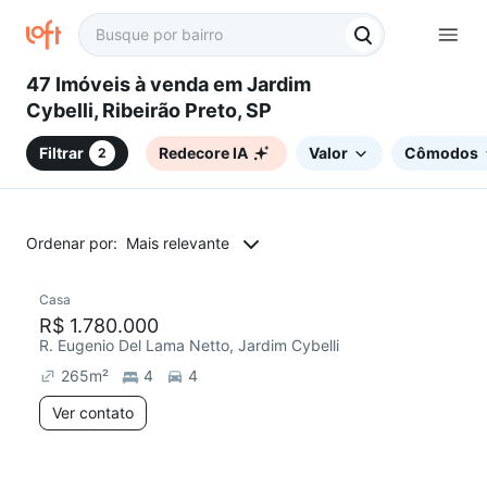
47 Imóveis à venda em Jardim
Cybelli, Ribeirão Preto, SP
Filtrar
Redecore IA
Valor
Cômodos
2
Ordenar por:
Mais relevante
Casa
Chegou este mês
R$ 1.780.000
R. Eugenio Del Lama Netto, Jardim Cybelli
265
m²
4
4
Ver contato
2 anúncios