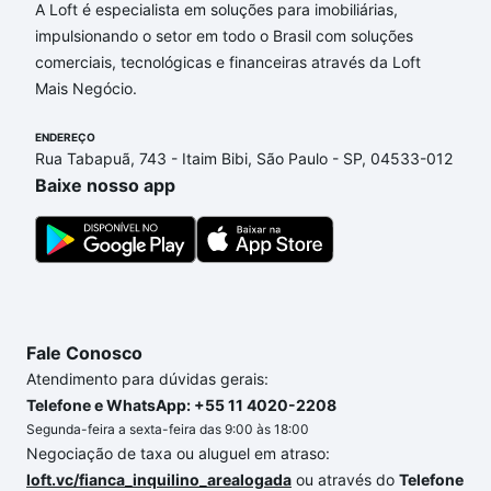
Imóveis com 2 suites à venda em Jardim São
A Loft é especialista em soluções para imobiliárias,
Maurício, Santa Gertrudes, SP que custam a partir
impulsionando o setor em todo o Brasil com soluções
de R$ 0 e com nossas opções de financiamento
comerciais, tecnológicas e financeiras através da Loft
imobiliário as parcelas podem se adequar ao seu
Mais Negócio.
orçamento. Se ainda tem alguma dúvida dos custos
envolvidos no processo de compra, veja em nosso
ENDEREÇO
Rua Tabapuã, 743 - Itaim Bibi, São Paulo - SP, 04533-012
portal
quanto custa comprar um apartamento
e
Baixe nosso app
conte com a gente para comprar o imóvel dos seus
sonhos com segurança e conforto. Loft, com você
até as chaves.
Fale Conosco
Atendimento para dúvidas gerais:
Telefone e WhatsApp: +55 11 4020-2208
Segunda-feira a sexta-feira das 9:00 às 18:00
Negociação de taxa ou aluguel em atraso:
loft.vc/fianca_inquilino_arealogada
ou através do
Telefone