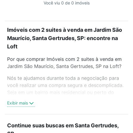
Você viu 0 de 0 imóveis
Imóveis com 2 suites à venda em Jardim São
Maurício, Santa Gertrudes, SP: encontre na
Loft
Por que comprar Imóveis com 2 suites à venda em
Jardim São Maurício, Santa Gertrudes, SP na Loft?
Nós te ajudamos durante toda a negociação para
você realizar uma compra segura e descomplicada.
Seja em um bairro mais residencial ou perto do
trabalho e do metrô, aqui você vai encontrar a
Exibir mais
oferta ideal de Imóveis com 2 suites à venda em
Jardim São Maurício, Santa Gertrudes, SP para
conquistar seu sonho. Agende uma visita presencial
Continue suas buscas em Santa Gertrudes,
ou por videochamada, é grátis, sem compromisso e