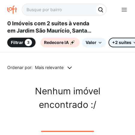
0 Imóveis com 2 suites à venda
em Jardim São Maurício, Santa
Gertrudes, SP
Filtrar
Redecore IA
Valor
+2 suítes
3
Ordenar por:
Mais relevante
Nenhum imóvel
encontrado :/