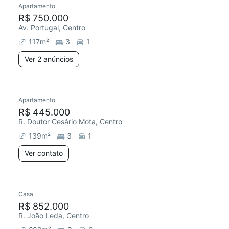
Apartamento
Redecorar
Chegou este mês
R$ 750.000
Av. Portugal, Centro
117
m²
3
1
Ver 2 anúncios
Apartamento
Redecorar
Chegou este mês
R$ 445.000
R. Doutor Cesário Mota, Centro
139
m²
3
1
Ver contato
Casa
Redecorar
Chegou este mês
R$ 852.000
R. João Leda, Centro