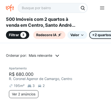
500 Imóveis com 2 quartos à
venda em Centro, Santo André,
SP
Filtrar
Redecore IA
Valor
+2 quartos
3
Ordenar por:
Mais relevante
2 anúncios
Apartamento
Redecorar
Chegou este mês
R$ 680.000
R. Coronel Agenor de Camargo, Centro
195
m²
3
2
Ver 2 anúncios
2 anúncios