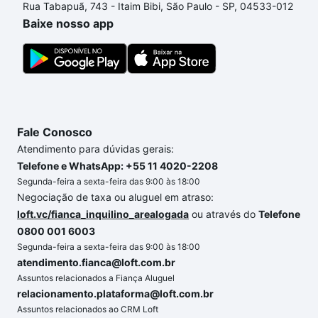
Rua Tabapuã, 743 - Itaim Bibi, São Paulo - SP, 04533-012
custa comprar um apartamento
e conte com a
Baixe nosso app
gente para comprar o imóvel dos seus sonhos com
segurança e conforto. Loft, com você até as
chaves.
Fale Conosco
Atendimento para dúvidas gerais:
Telefone e WhatsApp: +55 11 4020-2208
Segunda-feira a sexta-feira das 9:00 às 18:00
Negociação de taxa ou aluguel em atraso:
loft.vc/fianca_inquilino_arealogada
ou através do
Telefone
0800 001 6003
Segunda-feira a sexta-feira das 9:00 às 18:00
atendimento.fianca@loft.com.br
Assuntos relacionados a Fiança Aluguel
relacionamento.plataforma@loft.com.br
Assuntos relacionados ao CRM Loft