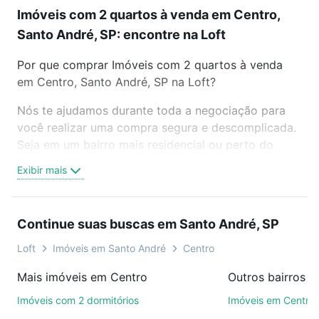
Imóveis com 2 quartos à venda em Centro,
Santo André, SP: encontre na Loft
Por que comprar Imóveis com 2 quartos à venda
em Centro, Santo André, SP na Loft?
Nós te ajudamos durante toda a negociação para
você realizar uma compra segura e descomplicada.
Seja em um bairro mais residencial ou perto do
trabalho e do metrô, aqui você vai encontrar a
Exibir mais
oferta ideal de Imóveis com 2 quartos à venda em
Centro, Santo André, SP para conquistar seu sonho.
Agende uma visita presencial ou por videochamada,
Continue suas buscas em Santo André, SP
é grátis, sem compromisso e você ainda conta com
mais de 46 mil corretores e imobiliárias te ajudando
Loft
Imóveis em Santo André
Centro
na compra, venda ou troca de imóveis.
Mais imóveis em Centro
Como escolher um imóvel?
Imóveis com 2 dormitórios
Imóveis em Centro