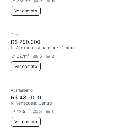
269
m²
3
6
Ver contato
Casa
Redecorar
Chegou este mês
R$ 750.000
R. Almirante Tamandaré, Centro
227
m²
3
3
Ver contato
Apartamento
Chegou este mês
R$ 480.000
R. Venezuela, Centro
120
m²
3
1
Ver contato