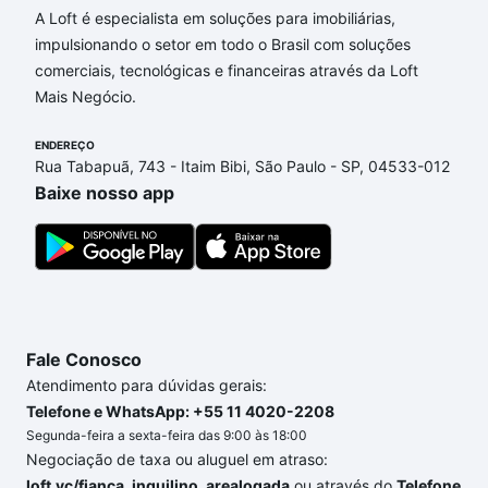
A Loft é especialista em soluções para imobiliárias,
Aqui na Loft temos a oferta ideal para você, com
impulsionando o setor em todo o Brasil com soluções
Imóveis à venda em rua grecia - Parque das Nações,
comerciais, tecnológicas e financeiras através da Loft
Santo André, SP que custam a partir de R$ 0 e com
Mais Negócio.
nossas opções de financiamento imobiliário as
parcelas podem se adequar ao seu orçamento. Se
ENDEREÇO
ainda tem alguma dúvida dos custos envolvidos no
Rua Tabapuã, 743 - Itaim Bibi, São Paulo - SP, 04533-012
processo de compra, veja em nosso portal
quanto
Baixe nosso app
custa comprar um apartamento
e conte com a
gente para comprar o imóvel dos seus sonhos com
segurança e conforto. Loft, com você até as
chaves.
Fale Conosco
Atendimento para dúvidas gerais:
Telefone e WhatsApp: +55 11 4020-2208
Segunda-feira a sexta-feira das 9:00 às 18:00
Negociação de taxa ou aluguel em atraso:
loft.vc/fianca_inquilino_arealogada
ou através do
Telefone