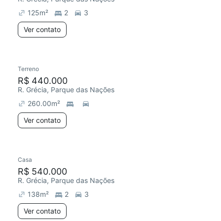
125
m²
2
3
Ver contato
Terreno
Chegou este mês
R$ 440.000
R. Grécia, Parque das Nações
260.00
m²
Ver contato
Casa
Redecorar
R$ 540.000
R. Grécia, Parque das Nações
138
m²
2
3
Ver contato