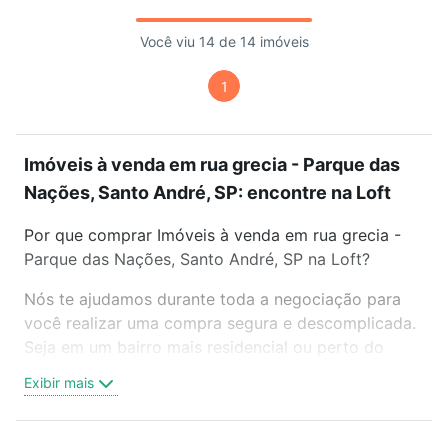
Você viu 14 de 14 imóveis
1
Imóveis à venda em rua grecia - Parque das
Nações, Santo André, SP: encontre na Loft
Por que comprar Imóveis à venda em rua grecia -
Parque das Nações, Santo André, SP na Loft?
Nós te ajudamos durante toda a negociação para
você realizar uma compra segura e descomplicada.
Seja em um bairro mais residencial ou perto do
trabalho e do metrô, aqui você vai encontrar a
Exibir mais
oferta ideal de Imóveis à venda em rua grecia -
Parque das Nações, Santo André, SP para
conquistar seu sonho. Agende uma visita presencial