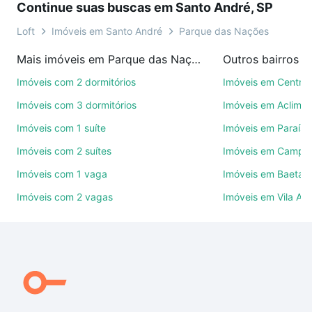
Continue suas buscas em Santo André, SP
ou por videochamada, é grátis, sem compromisso e
você ainda conta com mais de 46 mil corretores e
Loft
Imóveis em Santo André
Parque das Nações
imobiliárias te ajudando na compra, venda ou troca
Mais imóveis em Parque das Nações
de imóveis.
Imóveis com 2 dormitórios
Imóveis em Centro
Como escolher um imóvel?
Imóveis com 3 dormitórios
Imóveis em Aclima
Use barra de busca no topo para pesquisar por
Imóveis com 1 suíte
Imóveis em Paraíso
ruas, bairros e até condomínios favoritos. Você
Imóveis com 2 suítes
Imóveis em Campes
também pode usar os filtros como quantidade de
quartos, suítes, com ou sem vaga de garagem para
Imóveis com 1 vaga
Imóveis em Baeta 
combinar perfeitamente com o preço, metragem e
Imóveis com 2 vagas
Imóveis em Vila As
comodidades, como piscina, academia, salão de
festas ou área verde e encontrar Imóveis à venda
em rua grecia - Parque das Nações, Santo André, SP
ideal para você na Loft.
Qual o preço de Imóveis à venda em rua grecia -
Parque das Nações, Santo André, SP?