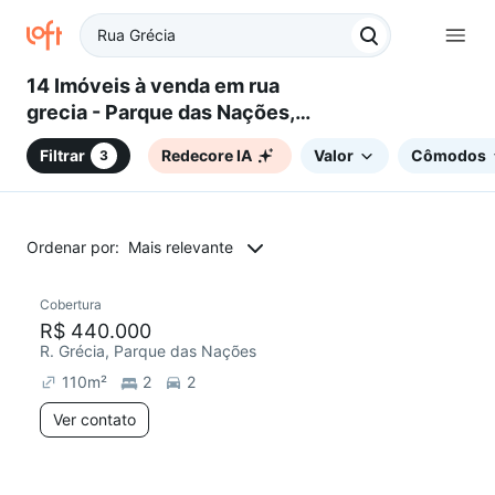
14 Imóveis à venda em rua
grecia - Parque das Nações,
Santo André, SP
Filtrar
Redecore IA
Valor
Cômodos
3
Ordenar por:
Mais relevante
Cobertura
Redecorar
R$ 440.000
R. Grécia, Parque das Nações
110
m²
2
2
Ver contato