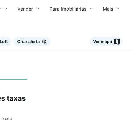
r
Vender
Para Imobiliárias
Mais
Loft
Criar alerta
Ver mapa
Ver
s taxas
a o seu