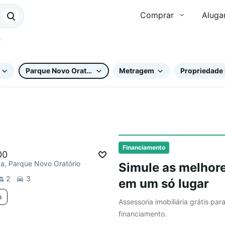
Comprar
Aluga
Parque Novo Oratório
Metragem
Propriedade 
ar
Financiamento
00
ca, Parque Novo Oratório
Simule as melhore
2
3
em um só lugar
o
Assessoria imobiliária grátis par
financiamento.