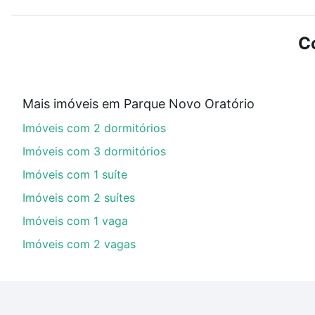
Use barra de busca no topo para pesquisar por ruas, 
ou sem vaga de garagem para combinar perfeitamente 
C
Imóveis à venda em baia blanca - Parque Novo Oratório
Qual o preço de Imóveis à venda em baia blanca 
Mais imóveis em Parque Novo Oratório
Aqui na Loft temos a oferta ideal para você, com Imó
Imóveis com 2 dormitórios
opções de financiamento imobiliário as parcelas pod
veja em nosso portal
quanto custa comprar um apart
Imóveis com 3 dormitórios
até as chaves.
Imóveis com 1 suíte
Imóveis com 2 suítes
Imóveis com 1 vaga
Imóveis com 2 vagas