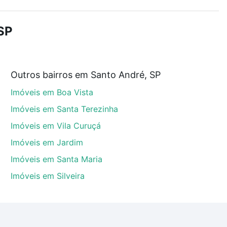
r os filtros como quantidade de quartos, suítes, com
demia, salão de festas ou área verde e encontrar
SP
Outros bairros em Santo André, SP
 André, SP que custam a partir de R$ 0 e com nossas
Imóveis em Boa Vista
ida dos custos envolvidos no processo de compra,
us sonhos com segurança e conforto. Loft, com você
Imóveis em Santa Terezinha
Imóveis em Vila Curuçá
Imóveis em Jardim
Imóveis em Santa Maria
Imóveis em Silveira