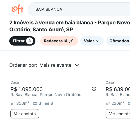
2 Imóveis à venda em baia blanca - Parque Novo
Oratório, Santo André, SP
Filtrar
Redecore IA
Valor
Cômodos
3
Ordenar por:
Mais relevante
Casa
Casa
Redecor
R$ 1.095.000
R$ 639.0
R. Baía Blanca, Parque Novo Oratório
R. Baía Blan
350
m²
3
8
250
m²
Ver contato
Ver contat