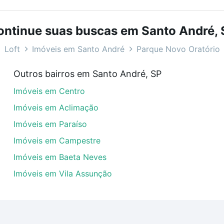
bairros e até condomínios favoritos. Você também pode usa
com o preço, metragem e comodidades, como piscina, aca
ontinue suas buscas em Santo André, 
, Santo André, SP ideal para você na Loft.
Loft
Imóveis em Santo André
Parque Novo Oratório
- Parque Novo Oratório, Santo André, SP?
Outros bairros em Santo André, SP
veis à venda em baia blanca - Parque Novo Oratório, Santo
Imóveis em Centro
em se adequar ao seu orçamento. Se ainda tem alguma dúv
amento
e conte com a gente para comprar o imóvel dos se
Imóveis em Aclimação
Imóveis em Paraíso
Imóveis em Campestre
Imóveis em Baeta Neves
Imóveis em Vila Assunção