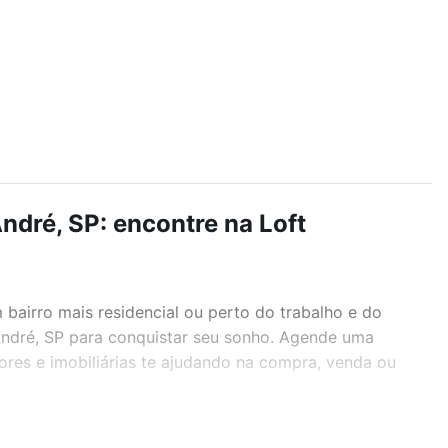
ndré, SP: encontre na Loft
airro mais residencial ou perto do trabalho e do
 André, SP para conquistar seu sonho. Agende uma
ores e imobiliárias te ajudando na compra, venda ou