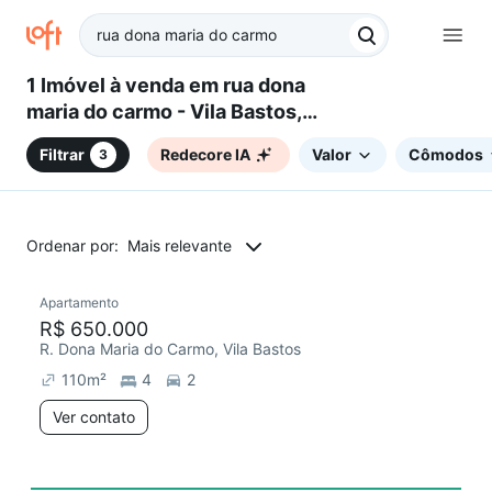
1 Imóvel à venda em rua dona
maria do carmo - Vila Bastos,
Santo André, SP
Filtrar
Redecore IA
Valor
Cômodos
3
Ordenar por:
Mais relevante
Apartamento
Redecorar
R$ 650.000
R. Dona Maria do Carmo, Vila Bastos
110
m²
4
2
Ver contato