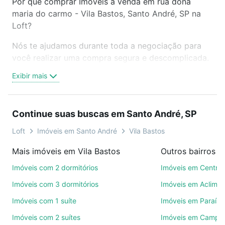
Por que comprar Imóveis à venda em rua dona
maria do carmo - Vila Bastos, Santo André, SP na
Loft?
Nós te ajudamos durante toda a negociação para
você realizar uma compra segura e descomplicada.
Seja em um bairro mais residencial ou perto do
Exibir mais
trabalho e do metrô, aqui você vai encontrar a
oferta ideal de Imóveis à venda em rua dona maria
do carmo - Vila Bastos, Santo André, SP para
Continue suas buscas em Santo André, SP
conquistar seu sonho. Agende uma visita presencial
ou por videochamada, é grátis, sem compromisso e
Loft
Imóveis em Santo André
Vila Bastos
você ainda conta com mais de 46 mil corretores e
Mais imóveis em Vila Bastos
imobiliárias te ajudando na compra, venda ou troca
de imóveis.
Imóveis com 2 dormitórios
Imóveis em Centro
Imóveis com 3 dormitórios
Imóveis em Aclima
Como escolher um imóvel?
Imóveis com 1 suíte
Imóveis em Paraíso
Use barra de busca no topo para pesquisar por
Imóveis com 2 suítes
Imóveis em Campes
ruas, bairros e até condomínios favoritos. Você