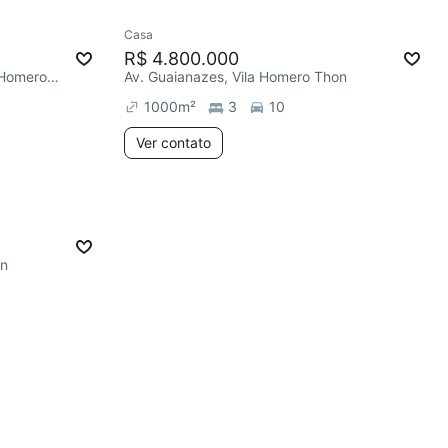
Casa
R$ 4.800.000
R. Giovanni Battista Pirelli, Vila Homero Thon
Av. Guaianazes, Vila Homero Thon
1000
m²
3
10
Ver contato
on