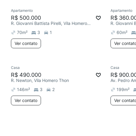
Apartamento
Apartamento
R$ 500.000
R$ 360.0
R. Giovanni Battista Pirelli, Vila Homero Thon
70
m²
3
1
60
m²
Ver contato
Ver contat
Casa
Casa
R$ 490.000
R$ 900.0
R. Newton, Vila Homero Thon
Av. Pedro Am
146
m²
3
2
199
m²
Ver contato
Ver contat