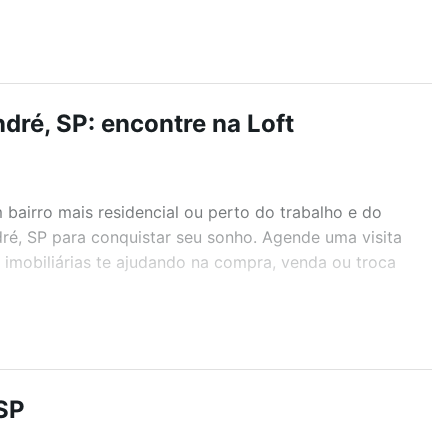
ré, SP: encontre na Loft
airro mais residencial ou perto do trabalho e do
ré, SP para conquistar seu sonho. Agende uma visita
imobiliárias te ajudando na compra, venda ou troca
r os filtros como quantidade de quartos, suítes, com
demia, salão de festas ou área verde e encontrar
SP