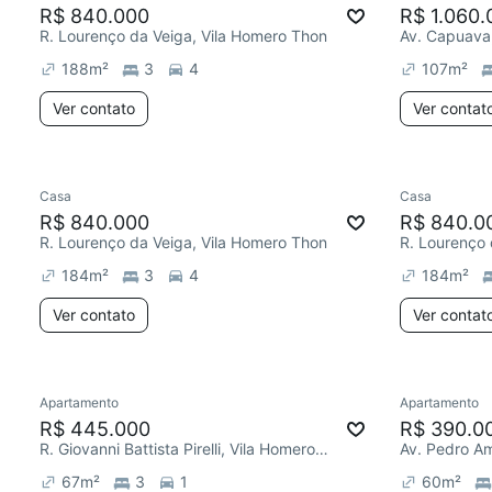
R$ 840.000
R$ 1.060.
R. Lourenço da Veiga, Vila Homero Thon
Av. Capuava
188
m²
3
4
107
m²
Ver contato
Ver contat
Casa
Casa
R$ 840.000
R$ 840.0
R. Lourenço da Veiga, Vila Homero Thon
R. Lourenço 
184
m²
3
4
184
m²
Ver contato
Ver contat
Apartamento
Apartamento
R$ 445.000
R$ 390.0
R. Giovanni Battista Pirelli, Vila Homero Thon
Av. Pedro Am
67
m²
3
1
60
m²