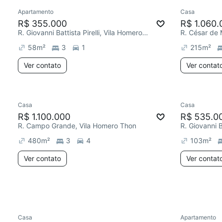
Apartamento
Casa
Redecorar
Chegou este mês
Redecor
R$ 355.000
R$ 1.060.
R. Giovanni Battista Pirelli, Vila Homero Thon
R. César de
58
m²
3
1
215
m²
Ver contato
Ver contat
Casa
Casa
Redecorar
Chegou este mês
R$ 1.100.000
R$ 535.0
R. Campo Grande, Vila Homero Thon
480
m²
3
4
103
m²
Ver contato
Ver contat
Casa
Apartamento
Redecorar