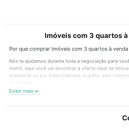
Imóveis com 3 quartos à
Por que comprar Imóveis com 3 quartos à venda
Nós te ajudamos durante toda a negociação para você 
metrô, aqui você vai encontrar a oferta ideal de Imó
presencial ou por videochamada, é grátis, sem compro
de imóveis.
Exibir mais
Como escolher um imóvel?
Use barra de busca no topo para pesquisar por ruas, 
ou sem vaga de garagem para combinar perfeitamente 
C
Imóveis com 3 quartos à venda em Vila Homero Thon, S