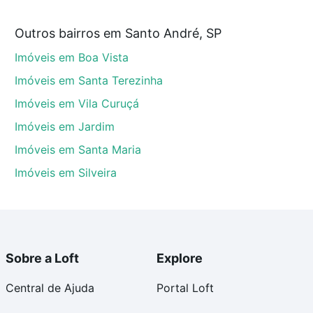
Outros bairros em Santo André, SP
ndré, SP que custam a partir de R$ 0 e com nossas
Imóveis em Boa Vista
ida dos custos envolvidos no processo de compra,
us sonhos com segurança e conforto. Loft, com você
Imóveis em Santa Terezinha
Imóveis em Vila Curuçá
Imóveis em Jardim
Imóveis em Santa Maria
Imóveis em Silveira
Sobre a Loft
Explore
Central de Ajuda
Portal Loft