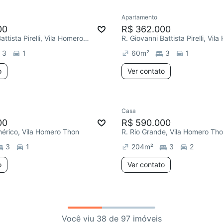
Apartamento
00
R$ 362.000
R. Giovanni Battista Pirelli, Vila Homero Thon
3
1
60
m²
3
1
o
Ver contato
Casa
00
R$ 590.000
érico, Vila Homero Thon
R. Rio Grande, Vila Homero Th
3
1
204
m²
3
2
o
Ver contato
Você viu 38 de 97 imóveis