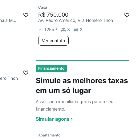
Ver
Casa
mês
Redecorar
R$ 750.000
Av. Professor Luiz Inácio de Anhaia Melo, Vila Homero Thon
Av. Pedro Américo, Vila Homero Thon
125
m²
3
2
Ver contato
Ver
Financiamento
mero Thon
Simule as melhores taxas
em um só lugar
Assessoria imobiliária grátis para o seu
financiamento.
Simular agora
Ver
Apartamento