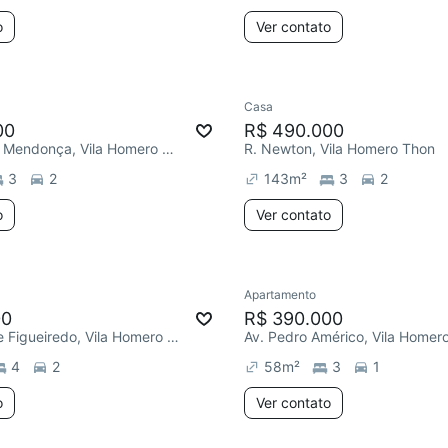
o
Ver contato
Casa
00
R$ 490.000
R. Afonso de Mendonça, Vila Homero Thon
R. Newton, Vila Homero Thon
3
2
143
m²
3
2
o
Ver contato
Apartamento
00
R$ 390.000
R. Fidelino de Figueiredo, Vila Homero Thon
Av. Pedro Américo, Vila Homer
4
2
58
m²
3
1
o
Ver contato