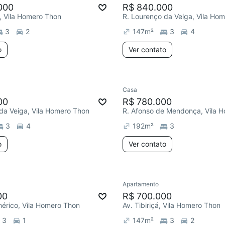
000
R$ 840.000
, Vila Homero Thon
R. Lourenço da Veiga, Vila Ho
3
2
147
m²
3
4
o
Ver contato
Casa
00
R$ 780.000
da Veiga, Vila Homero Thon
3
4
192
m²
3
o
Ver contato
Apartamento
00
R$ 700.000
érico, Vila Homero Thon
Av. Tibiriçá, Vila Homero Thon
3
1
147
m²
3
2