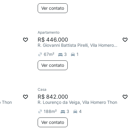
Ver contato
Apartamento
R$ 446.000
R. Giovanni Battista Pirelli, Vila Homero Thon
67
m²
3
1
Ver contato
Casa
R$ 842.000
o Thon
R. Lourenço da Veiga, Vila Homero Thon
188
m²
3
4
Ver contato