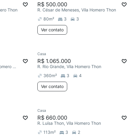
R$ 500.000
mero Thon
R. César de Meneses, Vila Homero Thon
80
m²
3
3
Ver contato
Casa
R$ 1.065.000
R. Afonso de Mendonça, Vila Homero Thon
R. Rio Grande, Vila Homero Thon
360
m²
3
4
Ver contato
Casa
R$ 660.000
R. Luísa Thon, Vila Homero Thon
113
m²
3
2