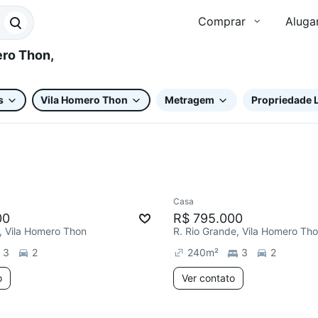
Comprar
Aluga
s
Vila Homero Thon
Metragem
Propriedade L
Casa
ar
Redecorar
00
R$ 795.000
, Vila Homero Thon
R. Rio Grande, Vila Homero Th
3
2
240
m²
3
2
o
Ver contato