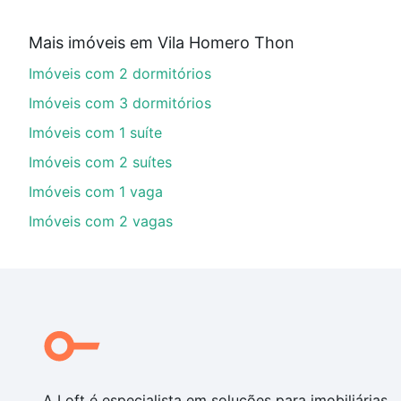
Qual o preço de Imóveis com 3 quartos à venda
Mais imóveis em Vila Homero Thon
Aqui na Loft temos a oferta ideal para você, com Im
Imóveis com 2 dormitórios
opções de financiamento imobiliário as parcelas pod
veja em nosso portal
quanto custa comprar um apart
Imóveis com 3 dormitórios
até as chaves.
Imóveis com 1 suíte
Imóveis com 2 suítes
Imóveis com 1 vaga
Imóveis com 2 vagas
A Loft é especialista em soluções para imobiliárias,