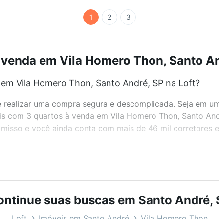
1
2
3
 venda em Vila Homero Thon, Santo And
 em Vila Homero Thon, Santo André, SP na Loft?
realizar uma compra segura e descomplicada. Seja em um b
veis com 3 quartos à venda em Vila Homero Thon, Santo And
misso e você ainda conta com mais de 46 mil corretores e 
bairros e até condomínios favoritos. Você também pode usa
com o preço, metragem e comodidades, como piscina, aca
ontinue suas buscas em Santo André, 
anto André, SP ideal para você na Loft.
Loft
Imóveis em Santo André
Vila Homero Thon