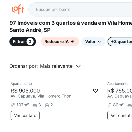
97 Imóveis com 3 quartos à venda em Vila Homero Thon,
Santo André, SP
Filtrar
Redecore IA
Valor
+3 quarto
3
Ordenar por:
Mais relevante
Apartamento
Apartamento
Redecorar
Redecor
R$ 905.000
R$ 765.0
Av. Capuava, Vila Homero Thon
Av. Capuava
107
m²
3
2
80
m²
Ver contato
Ver contat