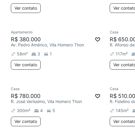
Ver contato
Ver contat
Apartamento
Casa
R$ 380.000
R$ 650.0
Av. Pedro Américo, Vila Homero Thon
58
m²
3
1
117
m²
Ver contato
Ver contat
Casa
Casa
R$ 780.000
R$ 510.0
R. José Veríssimo, Vila Homero Thon
300
m²
4
5
145
m²
Ver contato
Ver contat