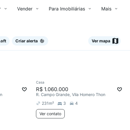
r
Vender
Para Imobiliárias
Mais
oft
Criar alerta
Ver mapa
Ver
Casa
Redecorar
R$ 1.060.000
on
R. Campo Grande, Vila Homero Thon
231
m²
3
4
Ver contato