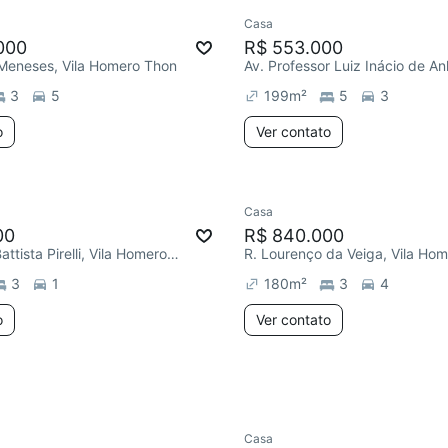
Casa
ar
Redecorar
Chegou este 
000
R$ 553.000
 Meneses, Vila Homero Thon
3
5
199
m²
5
3
o
Ver contato
Casa
Redecorar
00
R$ 840.000
R. Giovanni Battista Pirelli, Vila Homero Thon
R. Lourenço da Veiga, Vila Ho
3
1
180
m²
3
4
o
Ver contato
Casa