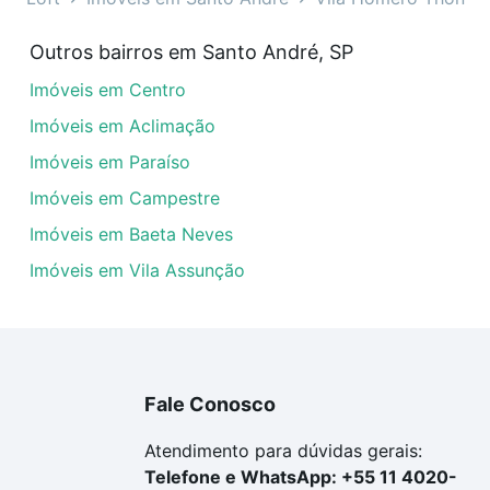
 em Vila Homero Thon, Santo André, SP?
Outros bairros em Santo André, SP
óveis com 3 quartos à venda em Vila Homero Thon, Santo A
Imóveis em Centro
em se adequar ao seu orçamento. Se ainda tem alguma dúv
amento
e conte com a gente para comprar o imóvel dos se
Imóveis em Aclimação
Imóveis em Paraíso
Imóveis em Campestre
Imóveis em Baeta Neves
Imóveis em Vila Assunção
Fale Conosco
Atendimento para dúvidas gerais:
Telefone e WhatsApp: +55 11 4020-