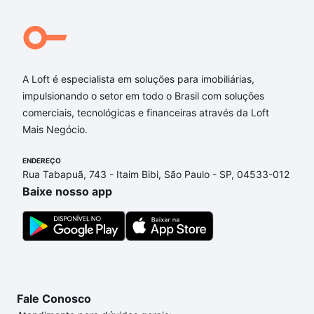
para você na Loft.
Qual o preço de Imóveis à venda em rua paraguassu
- Encruzilhada, Santos, SP?
A Loft é especialista em soluções para imobiliárias,
Aqui na Loft temos a oferta ideal para você, com
impulsionando o setor em todo o Brasil com soluções
Imóveis à venda em rua paraguassu - Encruzilhada,
comerciais, tecnológicas e financeiras através da Loft
Santos, SP que custam a partir de R$ 0 e com
Mais Negócio.
nossas opções de financiamento imobiliário as
parcelas podem se adequar ao seu orçamento. Se
ENDEREÇO
ainda tem alguma dúvida dos custos envolvidos no
Rua Tabapuã, 743 - Itaim Bibi, São Paulo - SP, 04533-012
processo de compra, veja em nosso portal
quanto
Baixe nosso app
custa comprar um apartamento
e conte com a
gente para comprar o imóvel dos seus sonhos com
segurança e conforto. Loft, com você até as
chaves.
Fale Conosco