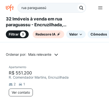
32 Imóveis à venda em rua
paraguassu - Encruzilhada,
Santos, SP
Filtrar
Redecore IA
Valor
Cômodos
3
Ordenar por:
Mais relevante
Apartamento
Redecorar
R$ 551.200
R. Comendador Martins, Encruzilhada
2
1
Ver contato