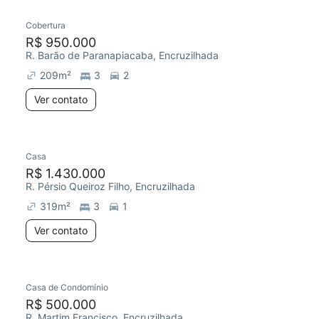
Cobertura
Preço abaixo do mercado
R$ 950.000
R. Barão de Paranapiacaba, Encruzilhada
209
m²
3
2
Ver contato
Casa
R$ 1.430.000
R. Pérsio Queiroz Filho, Encruzilhada
319
m²
3
1
Ver contato
Casa de Condomínio
Redecorar
R$ 500.000
R. Martim Francisco, Encruzilhada