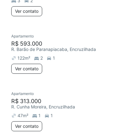
3
2
Ver contato
Apartamento
Redecorar
R$ 593.000
R. Barão de Paranapiacaba, Encruzilhada
122
m²
2
1
Ver contato
Apartamento
Redecorar
R$ 313.000
R. Cunha Moreira, Encruzilhada
47
m²
1
1
Ver contato