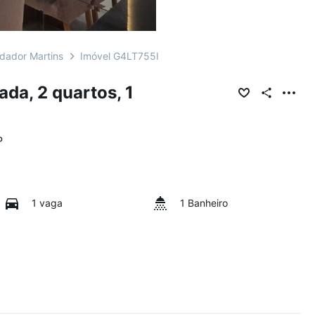
ador Martins
Imóvel G4LT755I
da, 2 quartos, 1
P
1 vaga
1 Banheiro