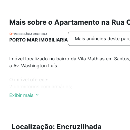
Mais sobre o Apartamento na Rua
IMOBILIÁRIA PARCEIRA
Mais anúncios deste par
PORTO MAR IMOBILIARIA
Imóvel localizado no bairro da Vila Mathias em Santos
a Av. Washington Luís.
O imóvel oferece:
2 dormitórios com armários;
1 banheiro;
Exibir mais
Varanda;
Cozinha com armários;
1 vaga de garagem térrea e demarcada;
Ar-condicionado;
Localização: Encruzilhada
Sol da manhã - ótima iluminação natural;