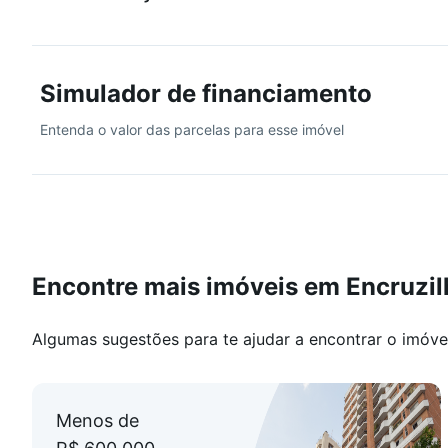
Andar alto (17º andar)
O prédio oferece lazer completo (piscina, playground, 
Simulador de financiamento
academia, sala de reuniões, brinquedoteca, lavanderia,
Entenda o valor das parcelas para esse imóvel
Encontre mais imóveis em Encruzi
Algumas sugestões para te ajudar a encontrar o imóve
Menos de