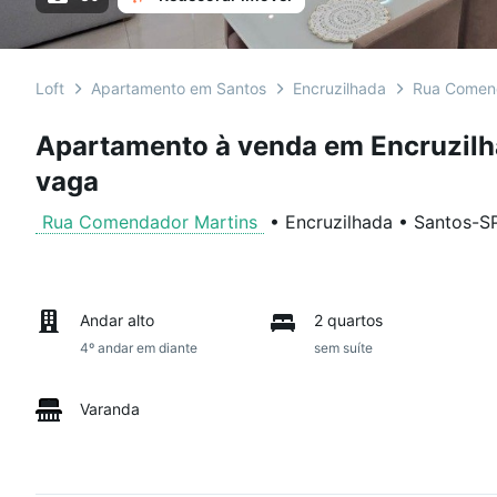
Loft
Apartamento em Santos
Encruzilhada
Rua Comend
Apartamento à venda em Encruzilha
vaga
Rua Comendador Martins
•
Encruzilhada
•
Santos
-
S
Andar alto
2 quartos
4º andar em diante
sem suíte
Varanda