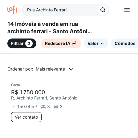
14 Imóveis à venda em rua
archinto ferrari - Santo Antônio,
São Caetano do Sul, SP
Filtrar
Redecore IA
Valor
Cômodos
3
Ordenar por:
Mais relevante
Casa
Redecorar
Chegou este mês
R$ 1.750.000
R. Archinto Ferrari, Santo Antônio
150.00
m²
3
3
Ver contato