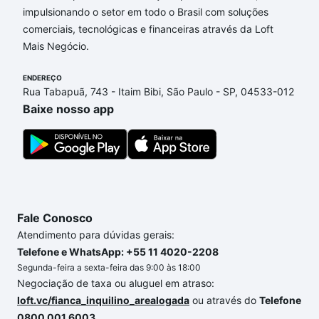
Imóveis à venda em rua archinto ferrari - Santo
impulsionando o setor em todo o Brasil com soluções
Antônio, São Caetano do Sul, SP que custam a
comerciais, tecnológicas e financeiras através da Loft
partir de R$ 0 e com nossas opções de
Mais Negócio.
financiamento imobiliário as parcelas podem se
adequar ao seu orçamento. Se ainda tem alguma
ENDEREÇO
Rua Tabapuã, 743 - Itaim Bibi, São Paulo - SP, 04533-012
dúvida dos custos envolvidos no processo de
Baixe nosso app
compra, veja em nosso portal
quanto custa comprar
um apartamento
e conte com a gente para comprar
o imóvel dos seus sonhos com segurança e
conforto. Loft, com você até as chaves.
Fale Conosco
Atendimento para dúvidas gerais:
Telefone e WhatsApp: +55 11 4020-2208
Segunda-feira a sexta-feira das 9:00 às 18:00
Negociação de taxa ou aluguel em atraso:
loft.vc/fianca_inquilino_arealogada
ou através do
Telefone
0800 001 6003