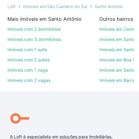
você ainda conta com mais de 46 mil corretores e
Loft
Imóveis em São Caetano do Sul
Santo Antônio
imobiliárias te ajudando na compra, venda ou troca
Mais imóveis em Santo Antônio
de imóveis.
Imóveis com 2 dormitórios
Imóveis em Centro
Como escolher um imóvel?
Imóveis com 3 dormitórios
Imóveis em Santo A
Use barra de busca no topo para pesquisar por
Imóveis com 1 suíte
Imóveis em Santa P
ruas, bairros e até condomínios favoritos. Você
também pode usar os filtros como quantidade de
Imóveis com 2 suítes
Imóveis em Boa Vis
quartos, suítes, com ou sem vaga de garagem para
Imóveis com 1 vaga
Imóveis em Santa M
combinar perfeitamente com o preço, metragem e
Imóveis com 2 vagas
Imóveis em Barcel
comodidades, como piscina, academia, salão de
festas ou área verde e encontrar Imóveis à venda
em rua archinto ferrari - Santo Antônio, São
Caetano do Sul, SP ideal para você na Loft.
Qual o preço de Imóveis à venda em rua archinto
ferrari - Santo Antônio, São Caetano do Sul, SP?
Aqui na Loft temos a oferta ideal para você, com
A Loft é especialista em soluções para imobiliárias,