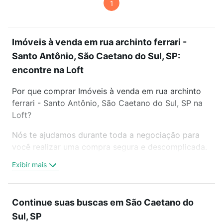
1
Imóveis à venda em rua archinto ferrari -
Santo Antônio, São Caetano do Sul, SP:
encontre na Loft
Por que comprar Imóveis à venda em rua archinto
ferrari - Santo Antônio, São Caetano do Sul, SP na
Loft?
Nós te ajudamos durante toda a negociação para
você realizar uma compra segura e descomplicada.
Seja em um bairro mais residencial ou perto do
Exibir mais
trabalho e do metrô, aqui você vai encontrar a
oferta ideal de Imóveis à venda em rua archinto
ferrari - Santo Antônio, São Caetano do Sul, SP para
Continue suas buscas em São Caetano do
conquistar seu sonho. Agende uma visita presencial
Sul, SP
ou por videochamada, é grátis, sem compromisso e