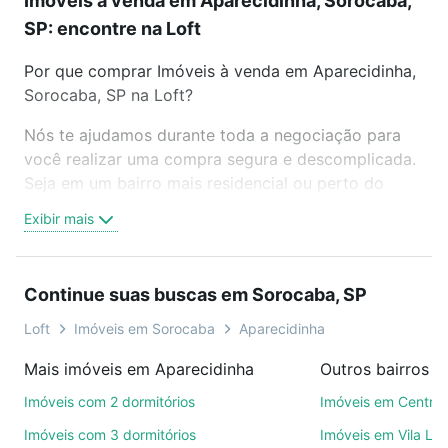
Imóveis à venda em Aparecidinha, Sorocaba,
SP: encontre na Loft
Por que comprar Imóveis à venda em Aparecidinha,
Sorocaba, SP na Loft?
Nós te ajudamos durante toda a negociação para
você realizar uma compra segura e descomplicada.
Seja em um bairro mais residencial ou perto do
trabalho e do metrô, aqui você vai encontrar a
Exibir mais
oferta ideal de Imóveis à venda em Aparecidinha,
Sorocaba, SP para conquistar seu sonho. Agende
uma visita presencial ou por videochamada, é grátis,
Continue suas buscas em Sorocaba, SP
sem compromisso e você ainda conta com mais de
46 mil corretores e imobiliárias te ajudando na
Loft
Imóveis em Sorocaba
Aparecidinha
compra, venda ou troca de imóveis.
Mais imóveis em Aparecidinha
Outros bairros 
Como escolher um imóvel?
Imóveis com 2 dormitórios
Imóveis em Centro
Use barra de busca no topo para pesquisar por
Imóveis com 3 dormitórios
Imóveis em Vila Le