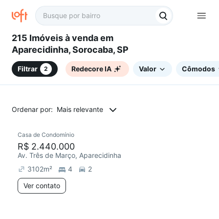
215 Imóveis à venda em
Aparecidinha, Sorocaba, SP
Filtrar
Redecore IA
Valor
Cômodos
2
Ordenar por:
Mais relevante
Casa de Condomínio
Redecorar
R$ 2.440.000
Av. Três de Março, Aparecidinha
3102
m²
4
2
Ver contato