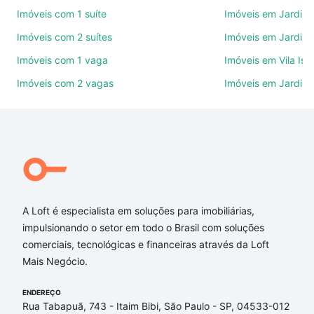
ruas, bairros e até condomínios favoritos. Você
Imóveis com 1 suíte
Imóveis em Jardim 
também pode usar os filtros como quantidade de
Imóveis com 2 suítes
Imóveis em Jardim 
quartos, suítes, com ou sem vaga de garagem para
combinar perfeitamente com o preço, metragem e
Imóveis com 1 vaga
Imóveis em Vila Isa
comodidades, como piscina, academia, salão de
Imóveis com 2 vagas
Imóveis em Jardim
festas ou área verde e encontrar Imóveis à venda
em Aparecidinha, Sorocaba, SP ideal para você na
Loft.
Qual o preço de Imóveis à venda em Aparecidinha,
Sorocaba, SP?
Aqui na Loft temos a oferta ideal para você, com
A Loft é especialista em soluções para imobiliárias,
Imóveis à venda em Aparecidinha, Sorocaba, SP que
impulsionando o setor em todo o Brasil com soluções
custam a partir de R$ 0 e com nossas opções de
comerciais, tecnológicas e financeiras através da Loft
financiamento imobiliário as parcelas podem se
Mais Negócio.
adequar ao seu orçamento. Se ainda tem alguma
dúvida dos custos envolvidos no processo de
ENDEREÇO
compra, veja em nosso portal
quanto custa comprar
Rua Tabapuã, 743 - Itaim Bibi, São Paulo - SP, 04533-012
um apartamento
e conte com a gente para comprar