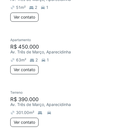
51
m²
2
1
Ver contato
Apartamento
Chegou este mês
R$ 450.000
Av. Três de Março, Aparecidinha
63
m²
2
1
Ver contato
Terreno
R$ 390.000
Av. Três de Março, Aparecidinha
301.00
m²
Ver contato