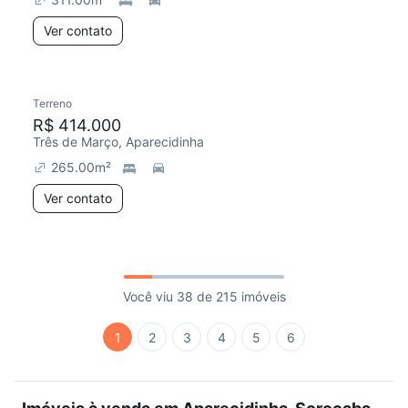
Ver contato
Terreno
R$ 414.000
Três de Março, Aparecidinha
265.00
m²
Ver contato
Você viu 38 de 215 imóveis
1
2
3
4
5
6