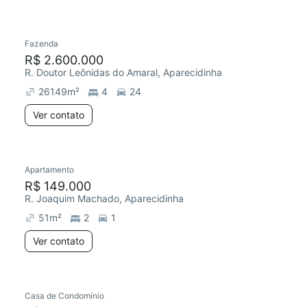
Fazenda
R$ 2.600.000
R. Doutor Leônidas do Amaral, Aparecidinha
26149
m²
4
24
Ver contato
Apartamento
R$ 149.000
R. Joaquim Machado, Aparecidinha
51
m²
2
1
Ver contato
Casa de Condomínio