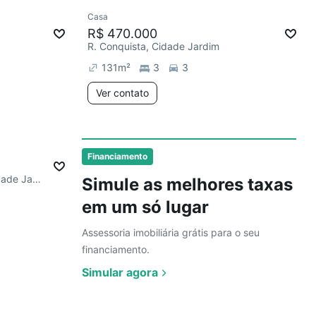
Ver
Casa
Chegou este mês
R$ 470.000
R. Conquista, Cidade Jardim
131
m²
3
3
Ver contato
Ver
Financiamento
R. João Batista de Almeida, Cidade Jardim
Simule as melhores taxas
em um só lugar
Assessoria imobiliária grátis para o seu
financiamento.
Simular agora