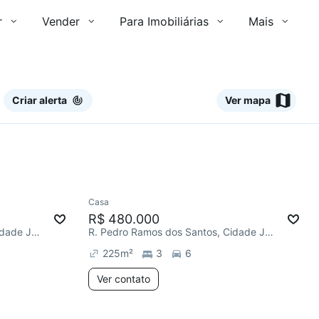
r
Vender
Para Imobiliárias
Mais
Criar alerta
Ver mapa
Ver
Casa
Redecorar
R$ 480.000
R. Pedro Ramos dos Santos, Cidade Jardim
R. Pedro Ramos dos Santos, Cidade Jardim
225
m²
3
6
Ver contato