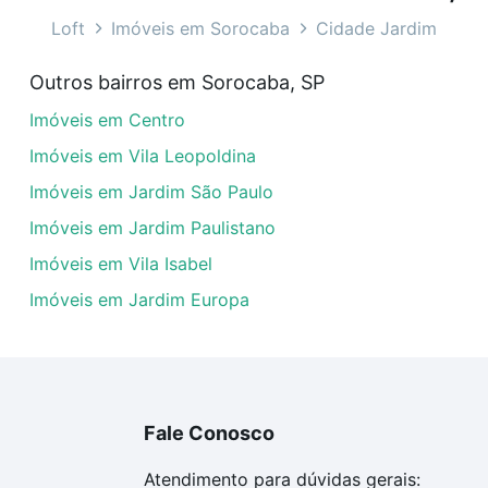
aba, SP ideal para você na Loft.
Loft
Imóveis em Sorocaba
Cidade Jardim
m Cidade Jardim, Sorocaba, SP?
Outros bairros em Sorocaba, SP
óveis com 3 vagas à venda em Cidade Jardim, Sorocaba, SP
Imóveis em Centro
uar ao seu orçamento. Se ainda tem alguma dúvida dos cus
 com a gente para comprar o imóvel dos seus sonhos com s
Imóveis em Vila Leopoldina
Imóveis em Jardim São Paulo
Imóveis em Jardim Paulistano
Imóveis em Vila Isabel
Imóveis em Jardim Europa
Fale Conosco
Atendimento para dúvidas gerais: