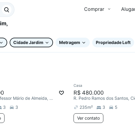
Comprar
Aluga
Cidade Jardim
Metragem
Propriedade Loft
Casa
e mês
Redecorar
00
R$ 480.000
Alameda Professor Mário de Almeida, Cidade Jardim
3
3
235
m²
3
5
o
Ver contato