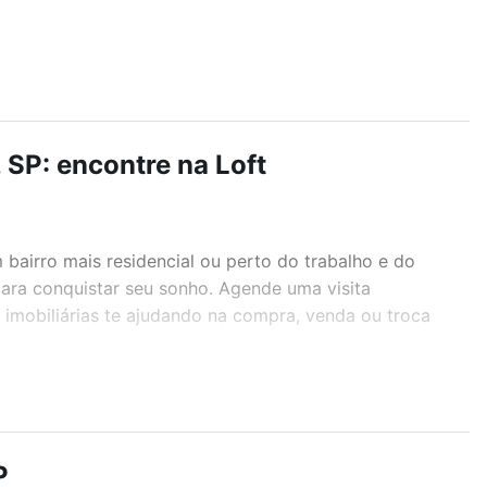
SP: encontre na Loft
airro mais residencial ou perto do trabalho e do
para conquistar seu sonho. Agende uma visita
imobiliárias te ajudando na compra, venda ou troca
r os filtros como quantidade de quartos, suítes, com
demia, salão de festas ou área verde e encontrar
P