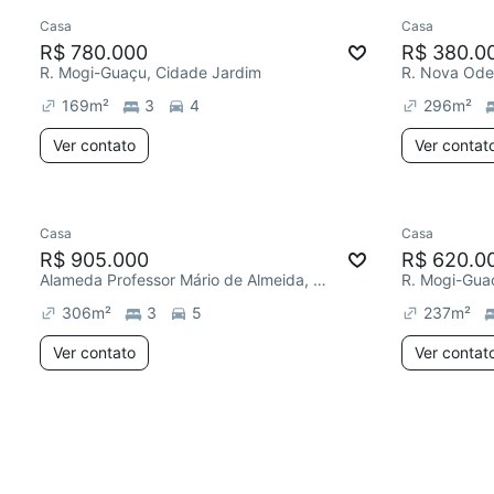
Casa
Casa
Redecor
R$ 780.000
R$ 380.0
R. Mogi-Guaçu, Cidade Jardim
R. Nova Ode
169
m²
3
4
296
m²
Ver contato
Ver contat
Casa
Casa
R$ 905.000
R$ 620.0
Alameda Professor Mário de Almeida, Cidade Jardim
R. Mogi-Gua
306
m²
3
5
237
m²
Ver contato
Ver contat