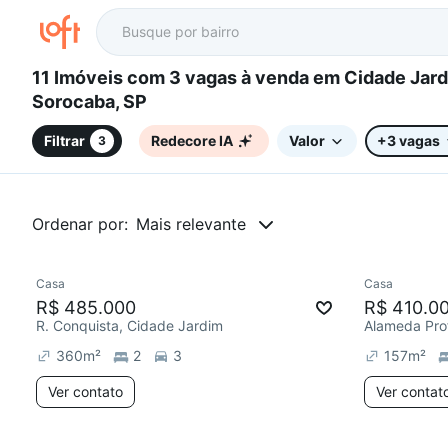
11 Imóveis com 3 vagas à venda em Cidade Jardim,
Sorocaba, SP
Filtrar
Redecore IA
Valor
+3 vagas
3
Ordenar por:
Mais relevante
Casa
Casa
Chegou est
R$ 485.000
R$ 410.0
R. Conquista, Cidade Jardim
360
m²
2
3
157
m²
Ver contato
Ver contat