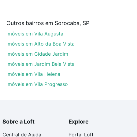
Outros bairros em Sorocaba, SP
 que custam a partir de R$ 0 e com nossas opções de
Imóveis em Vila Augusta
tos envolvidos no processo de compra, veja em nosso
egurança e conforto. Loft, com você até as chaves.
Imóveis em Alto da Boa Vista
Imóveis em Cidade Jardim
Imóveis em Jardim Bela Vista
Imóveis em Vila Helena
Imóveis em Vila Progresso
Sobre a Loft
Explore
Central de Ajuda
Portal Loft