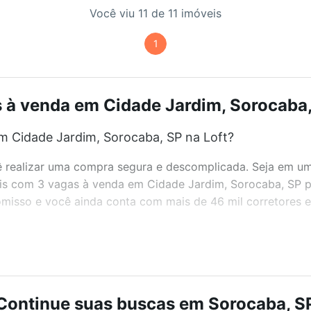
Você viu 11 de 11 imóveis
1
 à venda em Cidade Jardim, Sorocaba, 
m Cidade Jardim, Sorocaba, SP na Loft?
realizar uma compra segura e descomplicada. Seja em um b
veis com 3 vagas à venda em Cidade Jardim, Sorocaba, SP 
misso e você ainda conta com mais de 46 mil corretores e 
bairros e até condomínios favoritos. Você também pode usa
com o preço, metragem e comodidades, como piscina, aca
Continue suas buscas em Sorocaba, S