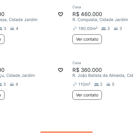
Casa
ar
00
R$ 460.000
ssa, Cidade Jardim
R. Conquista, Cidade Jardim
3
4
190.00
m²
3
3
o
Ver contato
Casa
Redecorar
00
R$ 360.000
çu, Cidade Jardim
3
4
110
m²
2
5
o
Ver contato