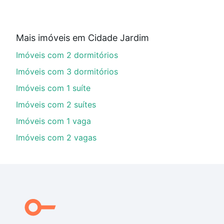
Imóveis com 3 vagas à venda em Cidade Jardim, Soroc
Qual o preço de Imóveis com 3 vagas à venda e
Mais imóveis em Cidade Jardim
Aqui na Loft temos a oferta ideal para você, com Im
Imóveis com 2 dormitórios
financiamento imobiliário as parcelas podem se adeq
portal
quanto custa comprar um apartamento
e conte
Imóveis com 3 dormitórios
Imóveis com 1 suíte
Imóveis com 2 suítes
Imóveis com 1 vaga
Imóveis com 2 vagas