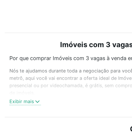
Imóveis com 3 vagas
Por que comprar Imóveis com 3 vagas à venda e
Nós te ajudamos durante toda a negociação para você 
metrô, aqui você vai encontrar a oferta ideal de Imó
presencial ou por videochamada, é grátis, sem compro
de imóveis.
Exibir mais
Como escolher um imóvel?
Use barra de busca no topo para pesquisar por ruas, 
ou sem vaga de garagem para combinar perfeitamente 