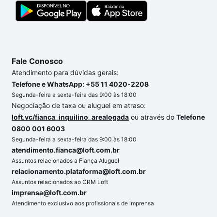
podem se adequar ao seu orçamento. Se ainda tem
alguma dúvida dos custos envolvidos no processo
de compra, veja em nosso portal
quanto custa
comprar um apartamento
e conte com a gente para
comprar o imóvel dos seus sonhos com segurança e
Fale Conosco
conforto. Loft, com você até as chaves.
Atendimento para dúvidas gerais:
Telefone e WhatsApp: +55 11 4020-2208
Segunda-feira a sexta-feira das 9:00 às 18:00
Negociação de taxa ou aluguel em atraso:
loft.vc/fianca_inquilino_arealogada
ou através do
Telefone
0800 001 6003
Segunda-feira a sexta-feira das 9:00 às 18:00
atendimento.fianca@loft.com.br
Assuntos relacionados a Fiança Aluguel
relacionamento.plataforma@loft.com.br
Assuntos relacionados ao CRM Loft
imprensa@loft.com.br
Atendimento exclusivo aos profissionais de imprensa