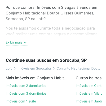
Por que comprar Imóveis com 3 vagas à venda em
Conjunto Habitacional Doutor Ulisses Guimarães,
Sorocaba, SP na Loft?
Nós te ajudamos durante toda a negociação para
você realizar uma compra segura e descomplicada.
Seja em um bairro mais residencial ou perto do
Exibir mais
trabalho e do metrô, aqui você vai encontrar a
oferta ideal de Imóveis com 3 vagas à venda em
Conjunto Habitacional Doutor Ulisses Guimarães,
Continue suas buscas em Sorocaba, SP
Sorocaba, SP para conquistar seu sonho. Agende
uma visita presencial ou por videochamada, é grátis,
Loft
Imóveis em Sorocaba
Conjunto Habitacional Doutor U
sem compromisso e você ainda conta com mais de
Mais imóveis em Conjunto Habitacional Doutor Ulisses Guimarães
Outros bairros 
46 mil corretores e imobiliárias te ajudando na
compra, venda ou troca de imóveis.
Imóveis com 2 dormitórios
Imóveis em Centro
Imóveis com 3 dormitórios
Imóveis em Vila Le
Como escolher um imóvel?
Imóveis com 1 suíte
Imóveis em Jardim 
Use barra de busca no topo para pesquisar por