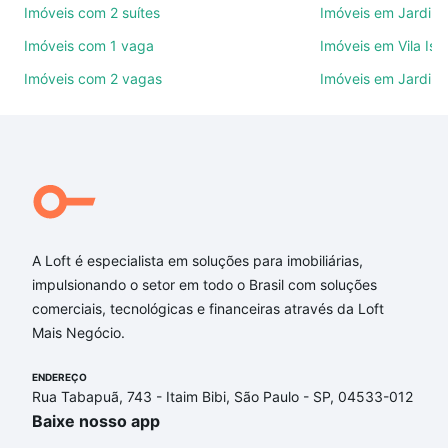
Imóveis com 2 suítes
Imóveis em Jardim 
ruas, bairros e até condomínios favoritos. Você
também pode usar os filtros como quantidade de
Imóveis com 1 vaga
Imóveis em Vila Isa
quartos, suítes, com ou sem vaga de garagem para
Imóveis com 2 vagas
Imóveis em Jardim
combinar perfeitamente com o preço, metragem e
comodidades, como piscina, academia, salão de
festas ou área verde e encontrar Imóveis com 3
vagas à venda em Conjunto Habitacional Doutor
Ulisses Guimarães, Sorocaba, SP ideal para você na
Loft.
Qual o preço de Imóveis com 3 vagas à venda em
A Loft é especialista em soluções para imobiliárias,
Conjunto Habitacional Doutor Ulisses Guimarães,
impulsionando o setor em todo o Brasil com soluções
Sorocaba, SP?
comerciais, tecnológicas e financeiras através da Loft
Mais Negócio.
Aqui na Loft temos a oferta ideal para você, com
Imóveis com 3 vagas à venda em Conjunto
ENDEREÇO
Habitacional Doutor Ulisses Guimarães, Sorocaba,
Rua Tabapuã, 743 - Itaim Bibi, São Paulo - SP, 04533-012
SP que custam a partir de R$ 0 e com nossas
Baixe nosso app
opções de financiamento imobiliário as parcelas