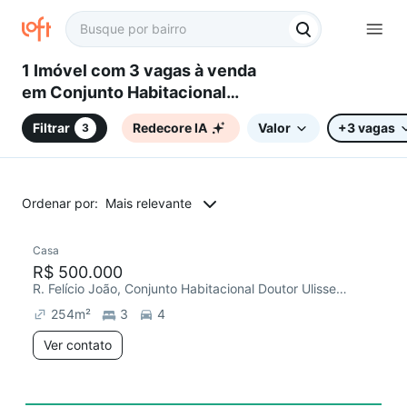
1 Imóvel com 3 vagas à venda
em Conjunto Habitacional
Doutor Ulisses Guimarães,
Filtrar
Redecore IA
Valor
+3 vagas
3
Sorocaba, SP
Ordenar por:
Mais relevante
Casa
Redecorar
Chegou este mês
R$ 500.000
R. Felício João, Conjunto Habitacional Doutor Ulisses Guimarães
254
m²
3
4
Ver contato