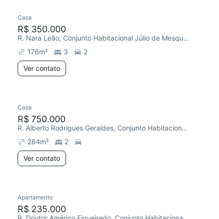
Casa
Redecorar
R$ 350.000
R. Nara Leão, Conjunto Habitacional Júlio de Mesquita Filho
176
m²
3
2
Ver contato
Casa
Redecorar
R$ 750.000
R. Alberto Rodrigues Geraldes, Conjunto Habitacional Júlio de Mesquita Filho
284
m²
2
Ver contato
Apartamento
Chegou este mês
R$ 235.000
R. Doutor Américo Figueiredo, Conjunto Habitacional Júlio de Mesquita Filho