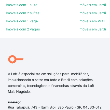
Imóveis com 1 suíte
Imóveis em Jardim 
Use barra de busca no topo para pesquisar por
Imóveis com 2 suítes
Imóveis em Jardim 
ruas, bairros e até condomínios favoritos. Você
também pode usar os filtros como quantidade de
Imóveis com 1 vaga
Imóveis em Vila Isa
quartos, suítes, com ou sem vaga de garagem para
Imóveis com 2 vagas
Imóveis em Jardim
combinar perfeitamente com o preço, metragem e
comodidades, como piscina, academia, salão de
festas ou área verde e encontrar Imóveis com 2
banheiros à venda em Conjunto Habitacional Júlio
de Mesquita Filho, Sorocaba, SP ideal para você na
Loft.
Qual o preço de Imóveis com 2 banheiros à venda
A Loft é especialista em soluções para imobiliárias,
em Conjunto Habitacional Júlio de Mesquita Filho,
impulsionando o setor em todo o Brasil com soluções
Sorocaba, SP?
comerciais, tecnológicas e financeiras através da Loft
Mais Negócio.
Aqui na Loft temos a oferta ideal para você, com
Imóveis com 2 banheiros à venda em Conjunto
ENDEREÇO
Habitacional Júlio de Mesquita Filho, Sorocaba, SP
Rua Tabapuã, 743 - Itaim Bibi, São Paulo - SP, 04533-012
que custam a partir de R$ 0 e com nossas opções