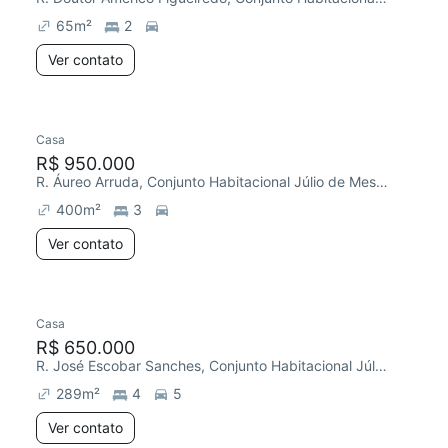
65
m²
2
Ver contato
Casa
R$ 950.000
R. Áureo Arruda, Conjunto Habitacional Júlio de Mesquita Filho
400
m²
3
Ver contato
Casa
Chegou há 2 dias
R$ 650.000
R. José Escobar Sanches, Conjunto Habitacional Júlio de Mesquita Filho
289
m²
4
5
Ver contato