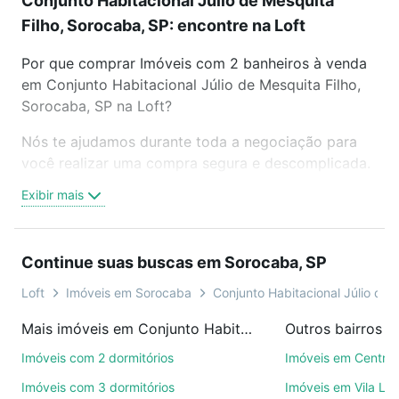
Conjunto Habitacional Júlio de Mesquita
Filho, Sorocaba, SP: encontre na Loft
Por que comprar Imóveis com 2 banheiros à venda
em Conjunto Habitacional Júlio de Mesquita Filho,
Sorocaba, SP na Loft?
Nós te ajudamos durante toda a negociação para
você realizar uma compra segura e descomplicada.
Seja em um bairro mais residencial ou perto do
Exibir mais
trabalho e do metrô, aqui você vai encontrar a
oferta ideal de Imóveis com 2 banheiros à venda em
Conjunto Habitacional Júlio de Mesquita Filho,
Continue suas buscas em Sorocaba, SP
Sorocaba, SP para conquistar seu sonho. Agende
uma visita presencial ou por videochamada, é grátis,
Loft
Imóveis em Sorocaba
Conjunto Habitacional Júlio de 
sem compromisso e você ainda conta com mais de
Mais imóveis em Conjunto Habitacional Júlio de Mesquita Filho
Outros bairros 
46 mil corretores e imobiliárias te ajudando na
compra, venda ou troca de imóveis.
Imóveis com 2 dormitórios
Imóveis em Centro
Imóveis com 3 dormitórios
Imóveis em Vila Le
Como escolher um imóvel?