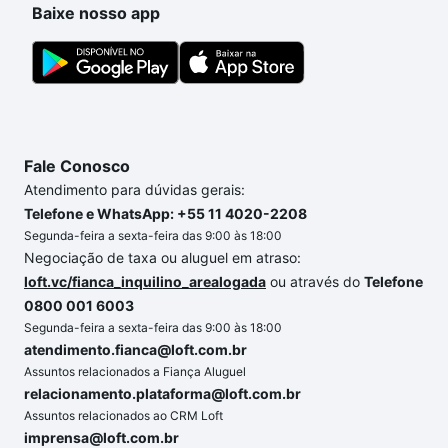
Baixe nosso app
de financiamento imobiliário as parcelas podem se
adequar ao seu orçamento. Se ainda tem alguma
dúvida dos custos envolvidos no processo de
compra, veja em nosso portal
quanto custa comprar
um apartamento
e conte com a gente para comprar
o imóvel dos seus sonhos com segurança e
Fale Conosco
conforto. Loft, com você até as chaves.
Atendimento para dúvidas gerais:
Telefone e WhatsApp: +55 11 4020-2208
Segunda-feira a sexta-feira das 9:00 às 18:00
Negociação de taxa ou aluguel em atraso:
loft.vc/fianca_inquilino_arealogada
ou através do
Telefone
0800 001 6003
Segunda-feira a sexta-feira das 9:00 às 18:00
atendimento.fianca@loft.com.br
Assuntos relacionados a Fiança Aluguel
relacionamento.plataforma@loft.com.br
Assuntos relacionados ao CRM Loft
imprensa@loft.com.br