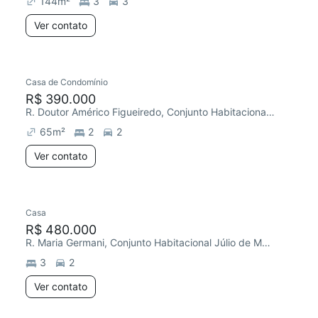
144
m²
3
3
Ver contato
Casa de Condomínio
Chegou há 2 dias
R$ 390.000
R. Doutor Américo Figueiredo, Conjunto Habitacional Júlio de Mesquita Filho
65
m²
2
2
Ver contato
Casa
Redecorar
R$ 480.000
R. Maria Germani, Conjunto Habitacional Júlio de Mesquita Filho
3
2
Ver contato