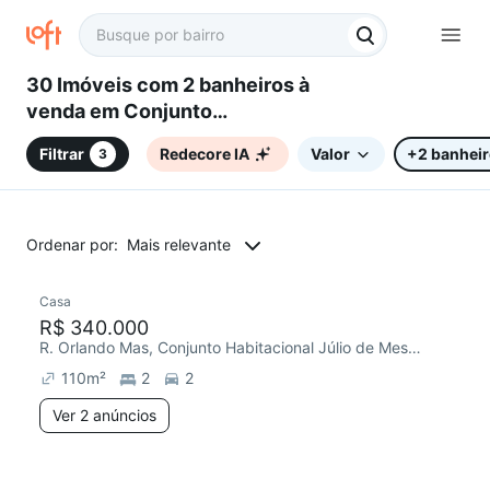
30 Imóveis com 2 banheiros à
venda em Conjunto
Habitacional Júlio de Mesquita
Filtrar
Redecore IA
Valor
+2 banhei
3
Filho, Sorocaba, SP
Ordenar por:
Mais relevante
2 anúncios
Casa
Chegou este mês
R$ 340.000
R. Orlando Mas, Conjunto Habitacional Júlio de Mesquita Filho
110
m²
2
2
Ver 2 anúncios