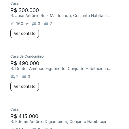
Casa
Redecorar
Chegou há 1 dia
R$ 300.000
R. José Antônio Ruiz Maldonado, Conjunto Habitacional Júlio de Mesquita Filho
160
m²
3
2
Ver contato
Casa de Condomínio
Redecorar
R$ 490.000
R. Doutor Américo Figueiredo, Conjunto Habitacional Júlio de Mesquita Filho
2
3
Ver contato
Casa
Chegou este mês
R$ 415.000
R. Edemir Antônio Digiampietri, Conjunto Habitacional Júlio de Mesquita Filho