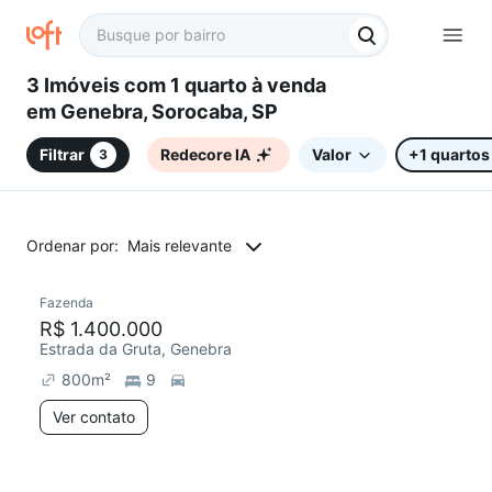
3 Imóveis com 1 quarto à venda
em Genebra, Sorocaba, SP
Filtrar
Redecore IA
Valor
+1 quartos
3
Ordenar por:
Mais relevante
Fazenda
R$ 1.400.000
Estrada da Gruta, Genebra
800
m²
9
Ver contato