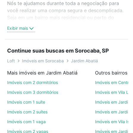
Nós te ajudamos durante toda a negociação para
você realizar uma compra segura e descomplicada.
Seja em um bairro mais residencial ou perto do
trabalho e do metrô, aqui você vai encontrar a
Exibir mais
oferta ideal de Imóveis com 2 quartos à venda em
Jardim Abatiá, Sorocaba, SP para conquistar seu
sonho. Agende uma visita presencial ou por
Continue suas buscas em Sorocaba, SP
videochamada, é grátis, sem compromisso e você
ainda conta com mais de 46 mil corretores e
Loft
Imóveis em Sorocaba
Jardim Abatiá
imobiliárias te ajudando na compra, venda ou troca
Mais imóveis em Jardim Abatiá
Outros bairros 
de imóveis.
Imóveis com 2 dormitórios
Imóveis em Centro
Como escolher um imóvel?
Imóveis com 3 dormitórios
Imóveis em Vila Le
Use barra de busca no topo para pesquisar por
Imóveis com 1 suíte
Imóveis em Jardim 
ruas, bairros e até condomínios favoritos. Você
Imóveis com 2 suítes
Imóveis em Jardim 
também pode usar os filtros como quantidade de
quartos, suítes, com ou sem vaga de garagem para
Imóveis com 1 vaga
Imóveis em Vila Isa
combinar perfeitamente com o preço, metragem e
Imóveis com 2 vagas
Imóveis em Jardim