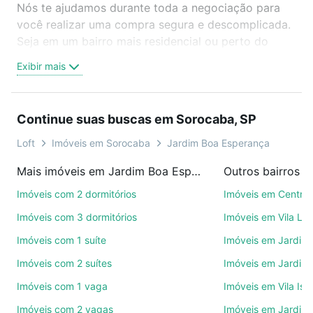
Nós te ajudamos durante toda a negociação para
você realizar uma compra segura e descomplicada.
Seja em um bairro mais residencial ou perto do
trabalho e do metrô, aqui você vai encontrar a
Exibir mais
oferta ideal de Imóveis com 3 suites à venda em
Jardim Boa Esperança, Sorocaba, SP para
conquistar seu sonho. Agende uma visita presencial
Continue suas buscas em Sorocaba, SP
ou por videochamada, é grátis, sem compromisso e
você ainda conta com mais de 46 mil corretores e
Loft
Imóveis em Sorocaba
Jardim Boa Esperança
imobiliárias te ajudando na compra, venda ou troca
Mais imóveis em Jardim Boa Esperança
Outros bairros 
de imóveis.
Imóveis com 2 dormitórios
Imóveis em Centro
Como escolher um imóvel?
Imóveis com 3 dormitórios
Imóveis em Vila Le
Use barra de busca no topo para pesquisar por
Imóveis com 1 suíte
Imóveis em Jardim 
ruas, bairros e até condomínios favoritos. Você
Imóveis com 2 suítes
Imóveis em Jardim 
também pode usar os filtros como quantidade de
quartos, suítes, com ou sem vaga de garagem para
Imóveis com 1 vaga
Imóveis em Vila Isa
combinar perfeitamente com o preço, metragem e
Imóveis com 2 vagas
Imóveis em Jardim