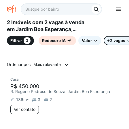
2 Imóveis com 2 vagas à venda
em Jardim Boa Esperança,
Sorocaba, SP
Filtrar
Redecore IA
Valor
+2 vagas
3
Ordenar por:
Mais relevante
Casa
R$ 450.000
R. Rogério Pedroso de Souza, Jardim Boa Esperança
136
m²
3
2
Ver contato