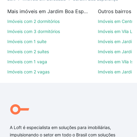
imobiliárias te ajudando na compra, venda ou troca
Mais imóveis em Jardim Boa Esperança
Outros bairros 
de imóveis.
Imóveis com 2 dormitórios
Imóveis em Centro
Como escolher um imóvel?
Imóveis com 3 dormitórios
Imóveis em Vila Le
Use barra de busca no topo para pesquisar por
Imóveis com 1 suíte
Imóveis em Jardim 
ruas, bairros e até condomínios favoritos. Você
Imóveis com 2 suítes
Imóveis em Jardim 
também pode usar os filtros como quantidade de
quartos, suítes, com ou sem vaga de garagem para
Imóveis com 1 vaga
Imóveis em Vila Isa
combinar perfeitamente com o preço, metragem e
Imóveis com 2 vagas
Imóveis em Jardim
comodidades, como piscina, academia, salão de
festas ou área verde e encontrar Imóveis com 2
vagas à venda em Jardim Boa Esperança, Sorocaba,
SP ideal para você na Loft.
Qual o preço de Imóveis com 2 vagas à venda em
Jardim Boa Esperança, Sorocaba, SP?
A Loft é especialista em soluções para imobiliárias,
Aqui na Loft temos a oferta ideal para você, com
impulsionando o setor em todo o Brasil com soluções
Imóveis com 2 vagas à venda em Jardim Boa