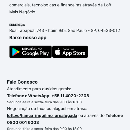
comerciais, tecnológicas e financeiras através da Loft
Esperança, Sorocaba, SP que custam a partir de R$
Mais Negócio.
0 e com nossas opções de financiamento imobiliário
as parcelas podem se adequar ao seu orçamento.
ENDEREÇO
Se ainda tem alguma dúvida dos custos envolvidos
Rua Tabapuã, 743 - Itaim Bibi, São Paulo - SP, 04533-012
no processo de compra, veja em nosso portal
Baixe nosso app
quanto custa comprar um apartamento
e conte com
a gente para comprar o imóvel dos seus sonhos
com segurança e conforto. Loft, com você até as
chaves.
Fale Conosco
Atendimento para dúvidas gerais:
Telefone e WhatsApp: +55 11 4020-2208
Segunda-feira a sexta-feira das 9:00 às 18:00
Negociação de taxa ou aluguel em atraso:
loft.vc/fianca_inquilino_arealogada
ou através do
Telefone
0800 001 6003
Segunda-feira a sexta-feira das 9:00 às 18:00