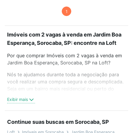
1
Imóveis com 2 vagas à venda em Jardim Boa
Esperança, Sorocaba, SP: encontre na Loft
Por que comprar Imóveis com 2 vagas à venda em
Jardim Boa Esperança, Sorocaba, SP na Loft?
Nós te ajudamos durante toda a negociação para
você realizar uma compra segura e descomplicada.
Seja em um bairro mais residencial ou perto do
trabalho e do metrô, aqui você vai encontrar a
Exibir mais
oferta ideal de Imóveis com 2 vagas à venda em
Jardim Boa Esperança, Sorocaba, SP para
conquistar seu sonho. Agende uma visita presencial
Continue suas buscas em Sorocaba, SP
ou por videochamada, é grátis, sem compromisso e
você ainda conta com mais de 46 mil corretores e
Loft
Imóveis em Sorocaba
Jardim Boa Esperança